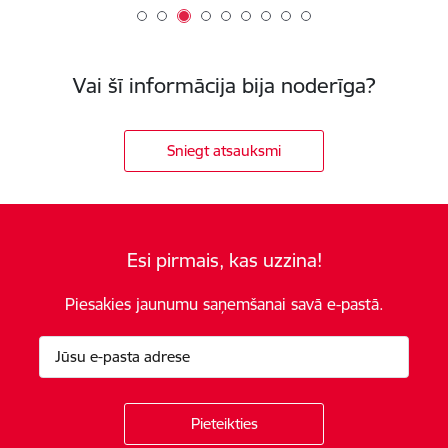
Vai šī informācija bija noderīga?
Sniegt atsauksmi
Esi pirmais, kas uzzina!
Piesakies jaunumu saņemšanai savā e-pastā.