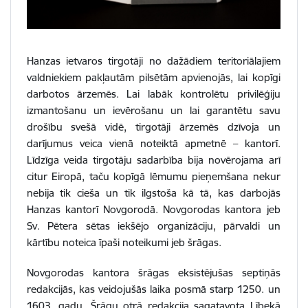
Hanzas ietvaros tirgotāji no dažādiem teritoriālajiem
valdniekiem pakļautām pilsētām apvienojās, lai kopīgi
darbotos ārzemēs. Lai labāk kontrolētu privilēģiju
izmantošanu un ievērošanu un lai garantētu savu
drošību svešā vidē, tirgotāji ārzemēs dzīvoja un
darījumus veica vienā noteiktā apmetnē – kantorī.
Līdzīga veida tirgotāju sadarbība bija novērojama arī
citur Eiropā, taču kopīgā lēmumu pieņemšana nekur
nebija tik cieša un tik ilgstoša kā tā, kas darbojās
Hanzas kantorī Novgorodā. Novgorodas kantora jeb
Sv. Pētera sētas iekšējo organizāciju, pārvaldi un
kārtību noteica īpaši noteikumi jeb šrāgas.
Novgorodas kantora šrāgas eksistējušas septiņās
redakcijās, kas veidojušās laika posmā starp 1250. un
1603. gadu. Šrāgu otrā redakcija sagatavota Lībekā