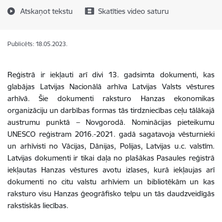
Atskaņot tekstu
Skatīties video saturu
Publicēts: 18.05.2023.
Reģistrā ir iekļauti arī divi 13. gadsimta dokumenti, kas
glabājas Latvijas Nacionālā arhīva Latvijas Valsts vēstures
arhīvā. Šie dokumenti raksturo Hanzas ekonomikas
organizāciju un darbības formas tās tirdzniecības ceļu tālākajā
austrumu punktā – Novgorodā.
Nominācijas pieteikumu
UNESCO reģistram 2016.-2021. gadā sagatavoja vēsturnieki
un arhīvisti no Vācijas, Dānijas, Polijas, Latvijas u.c. valstīm.
Latvijas dokumenti ir tikai daļa no plašākas Pasaules reģistrā
iekļautas Hanzas vēstures avotu izlases, kurā iekļaujas arī
dokumenti no citu valstu arhīviem un bibliotēkām un kas
raksturo visu Hanzas ģeogrāfisko telpu un tās daudzveidīgās
rakstiskās liecības.