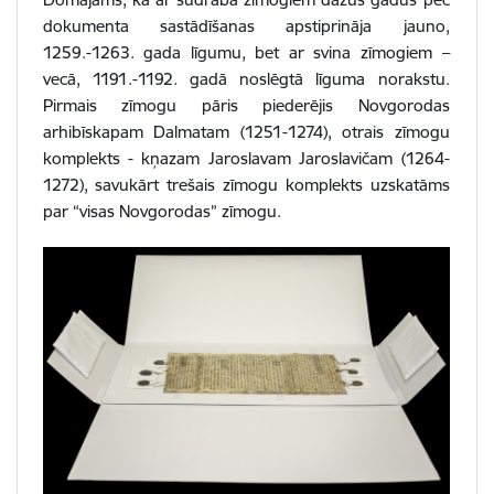
dokumenta sastādīšanas apstiprināja jauno,
1259.-1263. gada līgumu, bet ar svina zīmogiem –
vecā, 1191.-1192. gadā noslēgtā līguma norakstu.
Pirmais zīmogu pāris piederējis Novgorodas
arhibīskapam Dalmatam (1251-1274), otrais zīmogu
komplekts - kņazam Jaroslavam Jaroslavičam (1264-
1272), savukārt trešais zīmogu komplekts uzskatāms
par “visas Novgorodas” zīmogu.