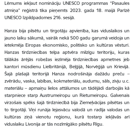
Lēmums iekļaut nomināciju UNESCO programmas “Pasaules
atmiņa” reģistrā tika pieņemts 2023. gada 18. maijā Parīzē
UNESCO Izpildpadomes 216. sesijā.
Hanza bija pilsētu un tirgotāju apvienība, kas viduslaikos un
jauno laiku sākumā, vairāk nekā 500 gadu garumā veidoja un
ietekmēja Eiropas ekonomisko, politisko un kultūras vēsturi.
Hanzas tirdzniecības telpa aptvēra milzīgu teritoriju, kuras
tālākās ārējās robežas iezīmēja tirdzniecības apmetnes jeb
kantori mūsdienu Lielbritānijā, Beļģijā, Norvēģijā un Krievijā.
Šajā plašajā teritorijā Hanza nodrošināja dažādu preču –
zvērādu, vaska, labības, kokmateriālu, audumu, sāls, zivju u.c.
materiālu – apmaiņu lielos attālumos un tādējādi darbojās kā
starpniece starp Austrumeiropu un Rietumeiropu. Galvenais
virzošais spēks šajā tirdzniecībā bija Ziemeļvācijas pilsētas un
to tirgotāji. Viņi runāja lejasvācu valodā un radīja valodas un
kultūras ziņā vienotu reģionu, kurā tostarp iekļāvās arī
viduslaiku Livonija ar tās nozīmīgāko pilsētu Rīgu.