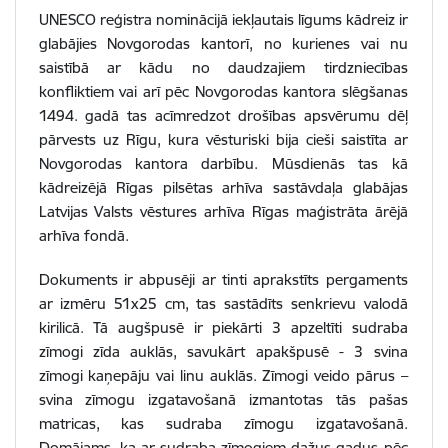
UNESCO reģistra nominācijā iekļautais līgums kādreiz ir
glabājies Novgorodas kantorī, no kurienes vai nu
saistībā ar kādu no daudzajiem tirdzniecības
konfliktiem vai arī pēc Novgorodas kantora slēgšanas
1494. gadā tas acīmredzot drošības apsvērumu dēļ
pārvests uz Rīgu, kura vēsturiski bija cieši saistīta ar
Novgorodas kantora darbību. Mūsdienās tas kā
kādreizējā Rīgas pilsētas arhīva sastāvdaļa glabājas
Latvijas Valsts vēstures arhīva Rīgas maģistrāta ārējā
arhīva fondā.
Dokuments ir abpusēji ar tinti aprakstīts pergaments
ar izmēru 51x25 cm, tas sastādīts senkrievu valodā
kirilicā. Tā augšpusē ir piekārti 3 apzeltīti sudraba
zīmogi zīda auklās, savukārt apakšpusē - 3 svina
zīmogi kaņepāju vai linu auklās. Zīmogi veido pārus –
svina zīmogu izgatavošanā izmantotas tās pašas
matricas, kas sudraba zīmogu izgatavošanā.
Domājams, ka ar sudraba zīmogiem dažus gadus pēc