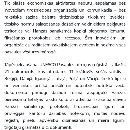
Tik plašas ekonomiskās aktivitātes nebūtu iespējamas bez
inovācijām tirdzniecības organizācijā un komunikācijā – bez
rakstiskā saziņā balstīta tirdzniecības tīklojuma izveides,
tiesisko normu salāgošanas dažādiem valdniekiem pakļautās
teritorijās vai Hanzas sanāksmēs kopīgi pieņemto lēmumu
fiksēšanas protokolos jeb recesos. Šīm inovācijām un
organizācijas radītajiem rakstiskajiem avotiem ir nozīme visas
pasaules vēstures mērogā.
Tāpēc iekļaušanai UNESCO Pasaules atmiņas reģistrā ir atlasīts
21 dokuments, kas atrodams 11 krātuvēs sešās valstīs –
Beļģijā, Dānijā, Igaunijā, Latvijā, Polijā un Vācijā. Tie kā tipiski
un vienlaikus arī kā unikāli un autentiski noteikta veida
dokumentu paraugi dažādā formā atspoguļo Hanzas
pienesumu lietišķās rakstu kultūras attīstībā. Izlasē pārstāvēti
Hanzas sanāksmju protokoli, tirdzniecības līgumi un
privilēģijas, kantoru darbības noteikumi, muitas nodevu
reģistri, pilsētu apvienību dibināšanas un miera līgumi,
tirgotāju grāmatas u.c. dokumenti.