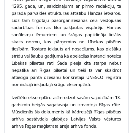
1295. gadā, un, salīdzinājumā ar pirmo redakciju, tā
parāda pārvaldes struktūras attīstību Hanzas ietvaros.
Līdz tam tirgotāju pašorganizēšanās ceļā veidojušās
sadarbības formas tika pakļautas vispārēju Hanzas
sanāksmju lēmumiem, un šrāgas papildināja lielāks
skaits normu, kas pārņemtas no Lībekas pilsētas
tiesībām. Tostarp iekļauts arī nosacījums, kas plašāku
strīdu vai šaubu gadījumā kā apelācijas instanci noteica
Lībekas pilsētas rāti. Šāda pieeja cita starpā nebūt
nepatika arī Rīgas pilsētai un tieši tā var skaidrot
attiecīgā panta dzēšanu konkrētajā UNESCO reģistra
nominācijā iekļautajā šrāgu eksemplārā.
Izvēlēto eksemplāru acīmredzot savām vajadzībām 13.
gadsimta beigās sagatavoja un izmantoja Rīgas rāte.
Mūsdienās šis dokuments kā kādreizējā Rīgas pilsētas
arhīva sastāvdaļa glabājas Latvijas Valsts vēstures
arhīva Rīgas maģistrāta ārējā arhīva fondā.