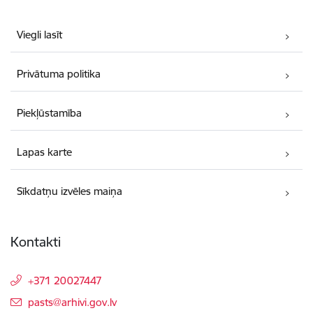
Viegli lasīt
Privātuma politika
Piekļūstamība
Lapas karte
Sīkdatņu izvēles maiņa
Kontakti
+371 20027447
E-pasts:
pasts@arhivi.gov.lv