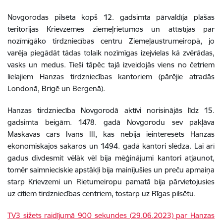
Novgorodas pilsēta kopš 12. gadsimta pārvaldīja plašas
teritorijas Krievzemes ziemeļrietumos un attīstījās par
nozīmīgāko tirdzniecības centru Ziemeļaustrumeiropā, jo
varēja piegādāt tādas tolaik nozīmīgas izejvielas kā zvērādas,
vasks un medus. Tieši tāpēc tajā izveidojās viens no četriem
lielajiem Hanzas tirdzniecības kantoriem (pārējie atradās
Londonā, Brigē un Bergenā).
Hanzas tirdzniecība Novgorodā aktīvi norisinājās līdz 15.
gadsimta beigām. 1478. gadā Novgorodu sev pakļāva
Maskavas cars Ivans III, kas nebija ieinteresēts Hanzas
ekonomiskajos sakaros un 1494. gadā kantori slēdza. Lai arī
gadus divdesmit vēlāk vēl bija mēģinājumi kantori atjaunot,
tomēr saimnieciskie apstākļi bija mainījušies un preču apmaiņa
starp Krievzemi un Rietumeiropu pamatā bija pārvietojusies
uz citiem tirdzniecības centriem, tostarp uz Rīgas pilsētu.
TV3 sižets raidījumā 900 sekundes (29.06.2023) par Hanzas