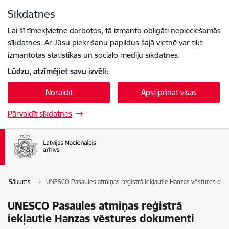
Pāriet uz lapas saturu
Sīkdatnes
Spied
lai meklētu
Enter
Lai šī tīmekļvietne darbotos, tā izmanto obligāti nepieciešamās
sīkdatnes. Ar Jūsu piekrišanu papildus šajā vietnē var tikt
izmantotas statistikas un sociālo mediju sīkdatnes.
Lūdzu, atzīmējiet savu izvēli:
Noraidīt
Apstiprināt visas
Pārvaldīt sīkdatnes
Sākums
UNESCO Pasaules atmiņas reģistrā iekļautie Hanzas vēstures do
UNESCO Pasaules atmiņas reģistrā
iekļautie Hanzas vēstures dokumenti