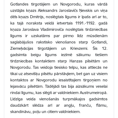
Gotlandes tirgotājiem un Novgorodu, kuras vārdā
uzstājās kņazs Aleksandrs Jaroslavičs Ņevskis un viņa
dēls kņazs Dmitrijs, noslēgtais līgums ir īpašs arī ar to,
ka tajā noraksta veidā ietvertais 1191.-1192. gadā
kņaza Jaroslava Vladimiroviča noslēgtais tirdzniecības
līgums ir uzskatāms par pirmo līdz mūsdienām
saglabājušos rakstisko vienošanos starp Gotlandi,
Ziemeļvācijas tirgotājiem un Krievzemi. Šis 12.
gadsimta beigu līgums iezīmē sākumu tiešiem
tirdzniecības kontaktiem starp Hanzas pilsētām un
Novgorodu. Tas veidoja tiesisko telpu, kas attiecās ne
tikai uz atsevišķu pilsētu pārstāvjiem, bet gan uz visiem
kontaktos ar Novgorodu iesaistītajiem tirgoņiem no
lejasvācu pilsētām. Tādējādi tas bija aizsākums veselai
rindai līgumu, kas slēgti ar valdniekiem Austrumeiropā.
Līdzīga veida vienošanās turpmākajos gadsimtos
daudzkārt slēdza arī ar angļu, franču, flāmu,
skandināvu, poļu un citiem valdniekiem.