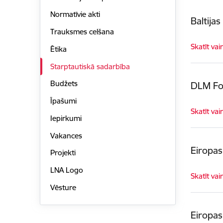
Normatīvie akti
Baltija
Trauksmes celšana
Skatīt vai
Ētika
Starptautiskā sadarbība
Budžets
DLM For
Īpašumi
Skatīt vai
Iepirkumi
Vakances
Eiropas
Projekti
LNA Logo
Skatīt vai
Vēsture
Eiropas