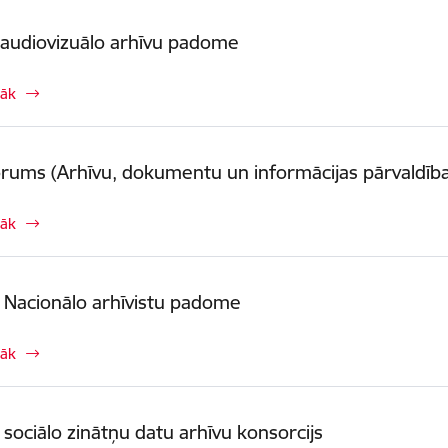
s audiovizuālo arhīvu padome
rāk
ums (Arhīvu, dokumentu un informācijas pārvaldība
rāk
 Nacionālo arhīvistu padome
rāk
 sociālo zinātņu datu arhīvu konsorcijs