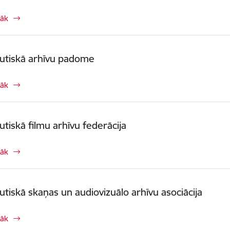
rāk
utiskā arhīvu padome
rāk
utiskā filmu arhīvu federācija
rāk
utiskā skaņas un audiovizuālo arhīvu asociācija
rāk