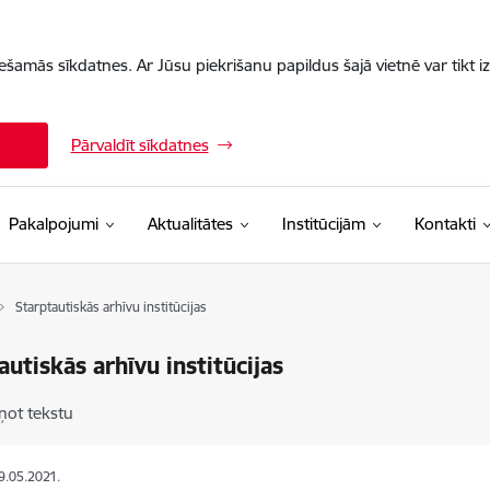
iešamās sīkdatnes. Ar Jūsu piekrišanu papildus šajā vietnē var tikt i
Pārvaldīt sīkdatnes
Pakalpojumi
Aktualitātes
Institūcijām
Kontakti
Starptautiskās arhīvu institūcijas
autiskās arhīvu institūcijas
ņot tekstu
19.05.2021.