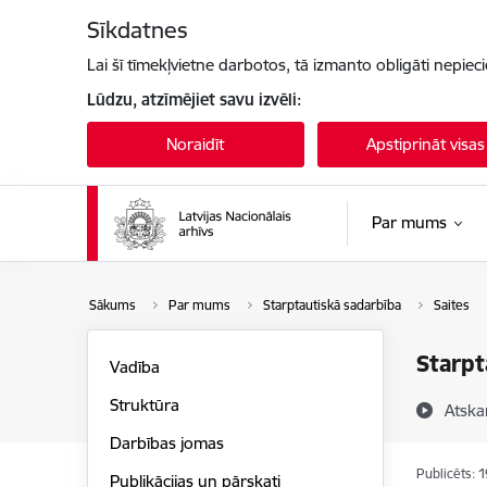
Pāriet uz lapas saturu
Sīkdatnes
Lai šī tīmekļvietne darbotos, tā izmanto obligāti nepiec
Lūdzu, atzīmējiet savu izvēli:
Noraidīt
Apstiprināt visas
Par mums
Sākums
Par mums
Starptautiskā sadarbība
Saites
Starpt
Vadība
Struktūra
Atska
Darbības jomas
Publicēts: 
Publikācijas un pārskati