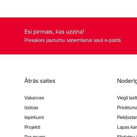
Esi pirmais, kas uzzina!
Piesakies jaunumu saņemšanai savā e-pastā.
Kājene
Ātrās saites
Noderīg
Vakances
Viegli lasī
Izziņas
Privātuma
Iepirkumi
Piekļūsta
Projekti
Lapas kar
Par mums
Sīkdatņu 