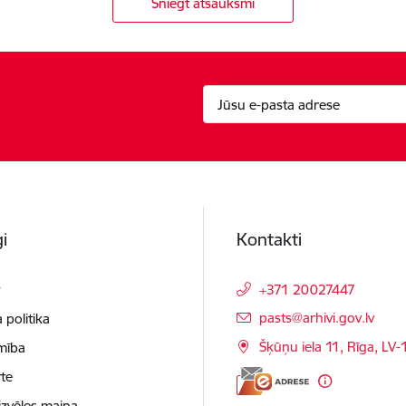
Sniegt atsauksmi
i
Kontakti
t
+371 20027447
E-pasts:
pasts@arhivi.gov.lv
 politika
Šķūņu iela 11, Rīga, LV
mība
te
izvēles maiņa