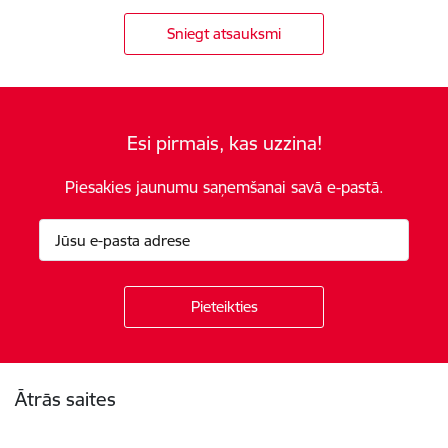
Sniegt atsauksmi
Esi pirmais, kas uzzina!
Piesakies jaunumu saņemšanai savā e-pastā.
Kājene
Ātrās saites