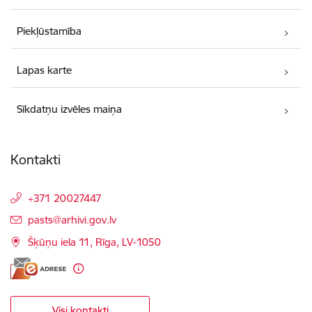
Piekļūstamība
Lapas karte
Sīkdatņu izvēles maiņa
Kontakti
+371 20027447
E-pasts:
pasts@arhivi.gov.lv
Šķūņu iela 11, Rīga, LV-1050
Visi kontakti