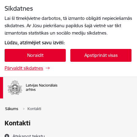
Pāriet uz lapas saturu
Sīkdatnes
Spied
lai meklētu
Enter
Lai šī tīmekļvietne darbotos, tā izmanto obligāti nepieciešamās
sīkdatnes. Ar Jūsu piekrišanu papildus šajā vietnē var tikt
izmantotas statistikas un sociālo mediju sīkdatnes.
Lūdzu, atzīmējiet savu izvēli:
Noraidīt
Apstiprināt visas
Pārvaldīt sīkdatnes
Sākums
Kontakti
Kontakti
Atskaņot tekstu