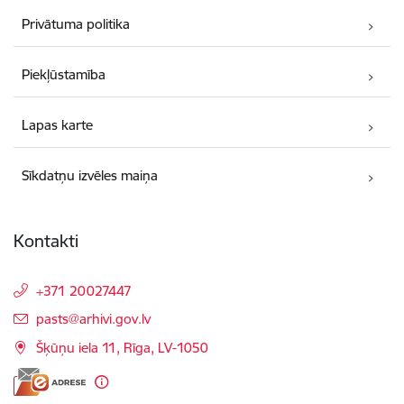
Privātuma politika
Piekļūstamība
Lapas karte
Sīkdatņu izvēles maiņa
Kontakti
+371 20027447
E-pasts:
pasts@arhivi.gov.lv
Šķūņu iela 11, Rīga, LV-1050