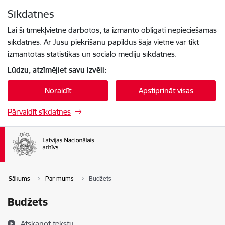
Pāriet uz lapas saturu
Sīkdatnes
Spied
lai meklētu
Enter
Lai šī tīmekļvietne darbotos, tā izmanto obligāti nepieciešamās
sīkdatnes. Ar Jūsu piekrišanu papildus šajā vietnē var tikt
izmantotas statistikas un sociālo mediju sīkdatnes.
Lūdzu, atzīmējiet savu izvēli:
Noraidīt
Apstiprināt visas
Pārvaldīt sīkdatnes
Sākums
Par mums
Budžets
Budžets
Atskaņot tekstu