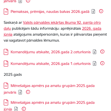
janvāris
Lejupielādēt:
Piemaksas, prēmijas, naudas balvas 2026.gadā
Saskaņā ar
Valsts pārvaldes iekārtas likuma 92. panta otro
daļu
publicējam šādu informāciju: aprēķinātais
2026. gada
jūnija
atalgojums amatpersonām, kuras ir pilnvarotas pieņemt
vai sagatavot pārvaldes lēmumus.
Lejupielādēt:
Komandējumu atskaite, 2026.gada 2.ceturksnis
Lejupielādēt:
Komandējumu atskaite, 2026.gada 1.ceturksnis
2025.gads
Lejupielādēt:
Mēnešalgas apmērs pa amatu grupām 2025.gada
janvāris
Lejupielādēt:
Mēnešalgas apmērs pa amatu grupām 2025.gada
jūnijs