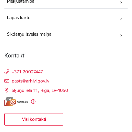
Piekļūstamība
Lapas karte
Sīkdatņu izvēles maiņa
Kontakti
+371 20027447
E-pasts:
pasts@arhivi.gov.lv
Šķūņu iela 11, Rīga, LV-1050
Visi kontakti