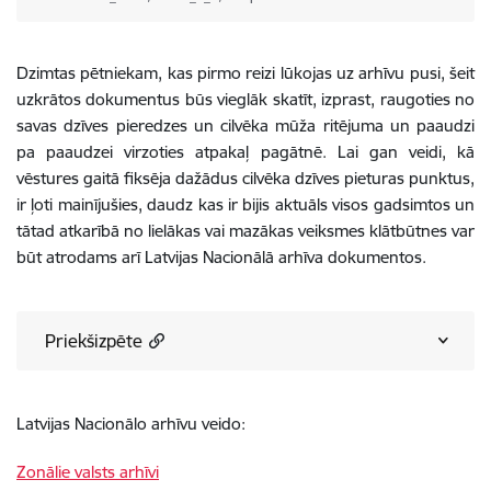
Dzimtas pētniekam, kas pirmo reizi lūkojas uz arhīvu pusi, šeit
uzkrātos dokumentus būs vieglāk skatīt,
izprast, raugoties no
savas dzīves pieredzes un cilvēka mūža ritējuma un paaudzi
pa paaudzei virzoties atpakaļ pagātnē
. Lai gan veidi, kā
vēstures gaitā fiksēja dažādus cilvēka dzīves pieturas punktus,
ir ļoti mainījušies, daudz kas ir bijis aktuāls visos gadsimtos un
tātad atkarībā no lielākas vai mazākas veiksmes klātbūtnes var
būt atrodams arī Latvijas Nacionālā arhīva dokumentos.
Priekšizpēte
Latvijas Nacionālo arhīvu veido:
Zonālie valsts arhīvi