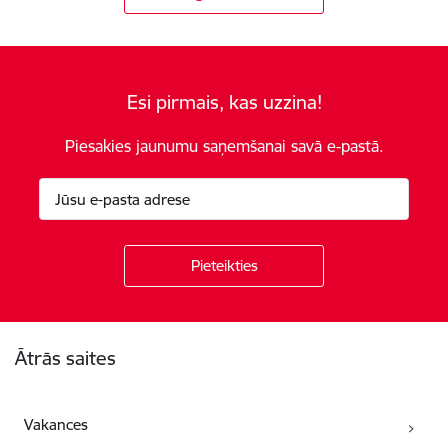
Esi pirmais, kas uzzina!
Piesakies jaunumu saņemšanai savā e-pastā.
Kājene
Ātrās saites
Vakances