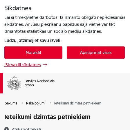
Pāriet uz lapas saturu
Sīkdatnes
Spied
lai meklētu
Enter
Lai šī tīmekļvietne darbotos, tā izmanto obligāti nepieciešamās
sīkdatnes. Ar Jūsu piekrišanu papildus šajā vietnē var tikt
izmantotas statistikas un sociālo mediju sīkdatnes.
Lūdzu, atzīmējiet savu izvēli:
Noraidīt
Apstiprināt visas
Pārvaldīt sīkdatnes
Sākums
Pakalpojumi
Ieteikumi dzimtas pētniekiem
Ieteikumi dzimtas pētniekiem
Atskaņot tekstu