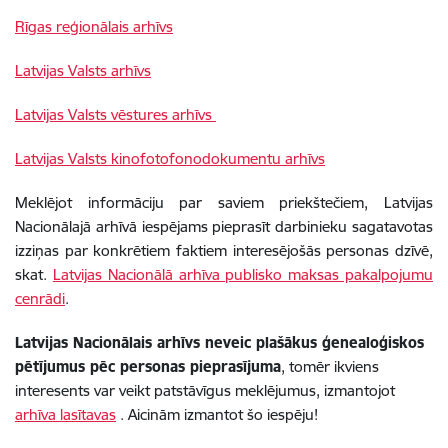
Rīgas reģionālais arhīvs
Latvijas Valsts arhīvs
Latvijas Valsts vēstures arhīvs
Latvijas Valsts kinofotofonodokumentu arh
īvs
Meklējot informāciju par saviem priekštečiem, Latvijas
Nacionālajā arhīvā iespējams pieprasīt
darbinieku sagatavotas
izziņas par konkrētiem faktiem interesējošās personas dzīvē,
skat.
Latvijas Nacionālā arhīva publisko maksas pakalpojumu
cenrādi
.
Latvijas Nacionālais arhīvs
neveic plašākus ģenealoģiskos
pētījumus pēc personas pieprasījuma
, tomēr ikviens
interesents var veikt patstāvīgus meklējumus,
izmantojot
arhīva lasītavas
. Aicinām izmantot šo iespēju!