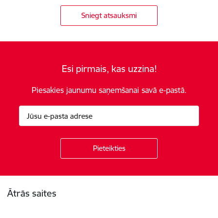
Sniegt atsauksmi
Esi pirmais, kas uzzina!
Piesakies jaunumu saņemšanai savā e-pastā.
Kājene
Ātrās saites