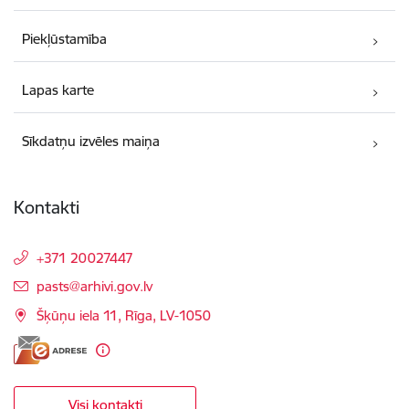
Piekļūstamība
Lapas karte
Sīkdatņu izvēles maiņa
Kontakti
+371 20027447
E-pasts:
pasts@arhivi.gov.lv
Šķūņu iela 11, Rīga, LV-1050
Visi kontakti