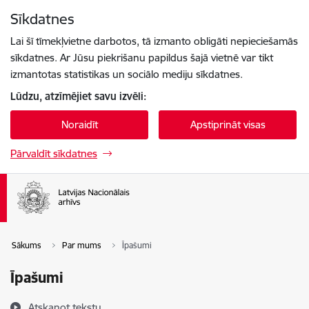
Pāriet uz lapas saturu
Sīkdatnes
Spied
lai meklētu
Enter
Lai šī tīmekļvietne darbotos, tā izmanto obligāti nepieciešamās
sīkdatnes. Ar Jūsu piekrišanu papildus šajā vietnē var tikt
izmantotas statistikas un sociālo mediju sīkdatnes.
Lūdzu, atzīmējiet savu izvēli:
Noraidīt
Apstiprināt visas
Pārvaldīt sīkdatnes
Sākums
Par mums
Īpašumi
Īpašumi
Atskaņot tekstu