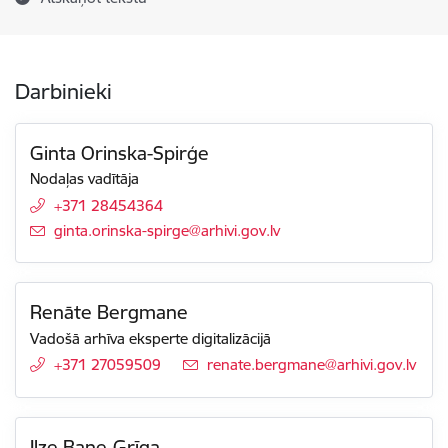
Darbinieki
Ginta Orinska-Spirģe
Nodaļas vadītāja
+371 28454364
E-pasts:
ginta.orinska-spirge@arhivi.gov.lv
Renāte Bergmane
Vadošā arhīva eksperte digitalizācijā
+371 27059509
E-pasts:
renate.bergmane@arhivi.gov.lv
Ilze Bane-Grīga