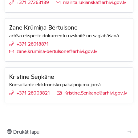
+371 27263189
E-pasts:
mairita.lukianska@arhivi.gov.lv
Zane Krūmiņa-Bērtulsone
arhīva eksperte dokumentu uzskaitē un saglabāšanā
+371 26018871
E-pasts:
zane.krumina-bertulsone@arhivi.gov.lv
Kristīne Seņkāne
Konsultante elektronisko pakalpojumu jomā
+371 26003821
E-pasts:
Kristine.Senkane@arhivi.gov.lv
Drukāt lapu