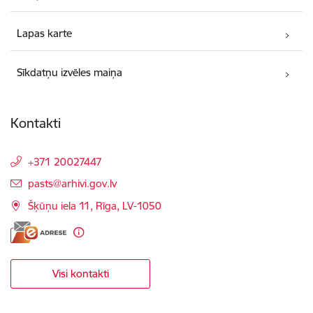
Lapas karte
Sīkdatņu izvēles maiņa
Kontakti
+371 20027447
E-pasts:
pasts@arhivi.gov.lv
Šķūņu iela 11, Rīga, LV-1050
Visi kontakti