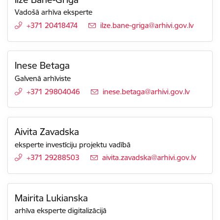
Vadošā arhīva eksperte
+371 20418474
E-pasts:
ilze.bane-griga@arhivi.gov.lv
Inese Betaga
Galvenā arhīviste
+371 29804046
E-pasts:
inese.betaga@arhivi.gov.lv
Aivita Zavadska
eksperte investīciju projektu vadībā
+371 29288503
E-pasts:
aivita.zavadska@arhivi.gov.lv
Mairita Lukianska
arhīva eksperte digitalizācijā