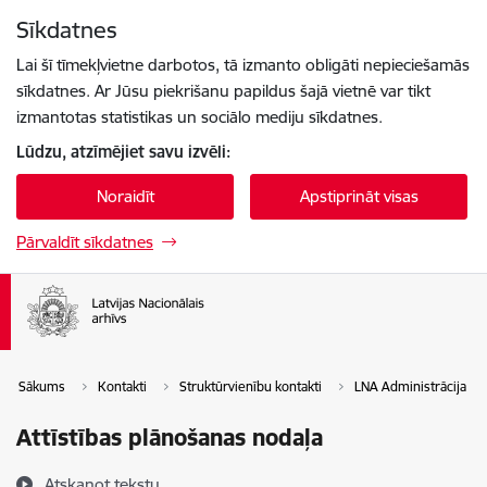
Pāriet uz lapas saturu
Sīkdatnes
Spied
lai meklētu
Enter
Lai šī tīmekļvietne darbotos, tā izmanto obligāti nepieciešamās
sīkdatnes. Ar Jūsu piekrišanu papildus šajā vietnē var tikt
izmantotas statistikas un sociālo mediju sīkdatnes.
Lūdzu, atzīmējiet savu izvēli:
Noraidīt
Apstiprināt visas
Pārvaldīt sīkdatnes
Sākums
Kontakti
Struktūrvienību kontakti
LNA Administrācija
Attīstības plānošanas nodaļa
Atskaņot tekstu