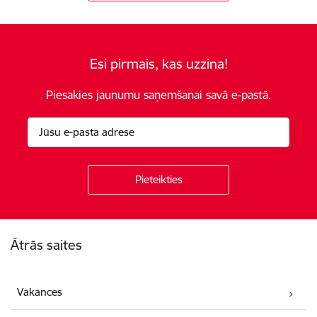
Esi pirmais, kas uzzina!
Piesakies jaunumu saņemšanai savā e-pastā.
Kājene
Ātrās saites
Vakances