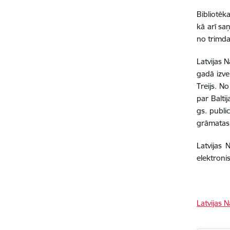
Bibliotēk
kā arī sa
no trimdas
Latvijas 
gadā izve
Treijs. N
par Balti
gs. publi
grāmatas 
Latvijas 
elektronis
Latvijas 