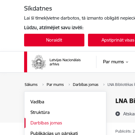
Pāriet uz lapas saturu
Sīkdatnes
Lai šī tīmekļvietne darbotos, tā izmanto obligāti nepiec
Lūdzu, atzīmējiet savu izvēli:
Noraidīt
Apstiprināt visas
Par mums
Sākums
Par mums
Darbības jomas
LNA Bibliotēkas
LNA Bi
Vadība
Struktūra
Atska
Darbības jomas
Publicēts: 
Publikācijas un pārskati