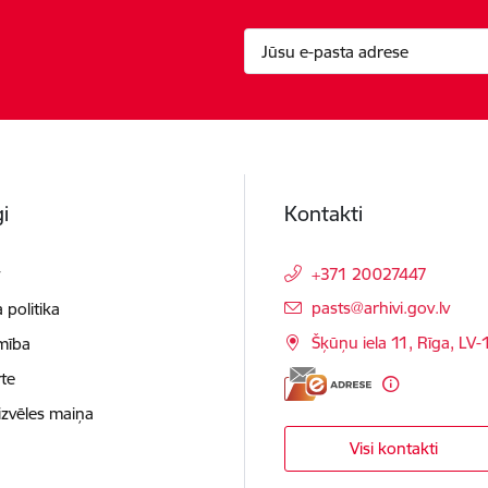
i
Kontakti
t
+371 20027447
E-pasts:
pasts@arhivi.gov.lv
 politika
Šķūņu iela 11, Rīga, LV
mība
te
izvēles maiņa
Visi kontakti