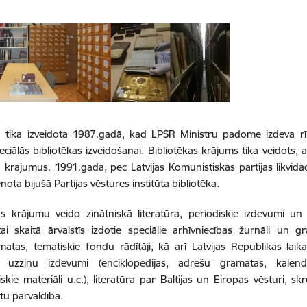
a tika izveidota 1987.gadā, kad LPSR Ministru padome izdeva rī
eciālās bibliotēkas izveidošanai. Bibliotēkas krājums tika veidots, 
u krājumus. 1991.gadā, pēc Latvijas Komunistiskās partijas likvidācij
enota bijušā Partijas vēstures institūta bibliotēka.
as krājumu veido zinātniskā literatūra, periodiskie izdevumi un
i skaitā ārvalstīs izdotie speciālie arhīvniecības žurnāli un g
atas, tematiskie fondu rādītāji, kā arī Latvijas Republikas lai
, uzziņu izdevumi (enciklopēdijas, adrešu grāmatas, kalendāri
skie materiāli u.c.), literatūra par Baltijas un Eiropas vēsturi, s
u pārvaldībā.