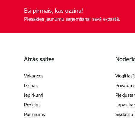
Esi pirmais, kas uzzina!
Piesakies jaunumu saņemšanai savā e-pastā.
Kājene
Ātrās saites
Noderīg
Vakances
Viegli lasī
Izziņas
Privātuma
Iepirkumi
Piekļūsta
Projekti
Lapas kar
Par mums
Sīkdatņu 