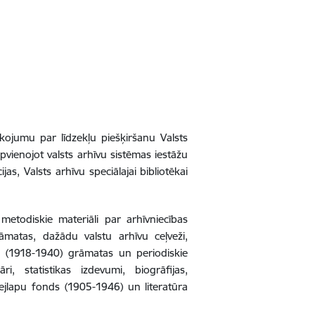
kojumu par līdzekļu piešķiršanu Valsts
apvienojot valsts arhīvu sistēmas iestāžu
as, Valsts arhīvu speciālajai bibliotēkai
 metodiskie materiāli par arhīvniecības
rāmatas, dažādu valstu arhīvu ceļveži,
ka (1918-1940) grāmatas un periodiskie
, statistikas izdevumi, biogrāfijas,
krejlapu fonds (1905-1946) un literatūra