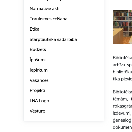
Normatīvie akti
Trauksmes celšana
Ētika
Starptautiskā sadarbība
Budžets
Bibliotēk
Īpašumi
arhīvu sp
Iepirkumi
bibliotēk
tika pievi
Vakances
Projekti
Bibliotēk
tēmām, ta
LNA Logo
rokasgrām
Vēsture
izdevumi
ģenealoģi
dokument