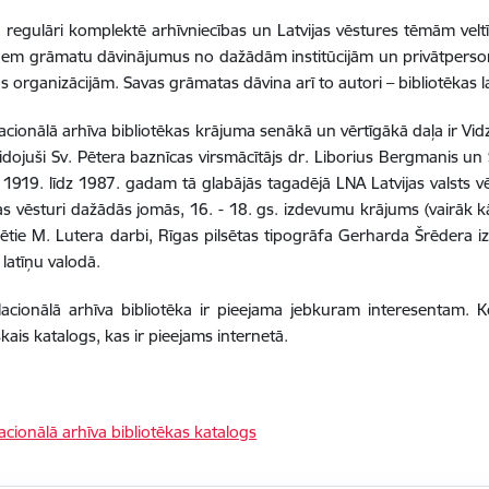
a regulāri komplektē arhīvniecības un Latvijas vēstures tēmām velt
ņem grāmatu dāvinājumus no dažādām institūcijām un privātperson
 organizācijām. Savas grāmatas dāvina arī to autori – bibliotēkas lasīt
Nacionālā arhīva bibliotēkas krājuma senākā un vērtīgākā daļa ir Vi
idojuši Sv. Pētera baznīcas virsmācītājs dr. Liborius Bergmanis un
o 1919. līdz 1987. gadam tā glabājās tagadējā LNA Latvijas valsts vē
jas vēsturi dažādās jomās, 16. - 18. gs. izdevumu krājums (vairāk
cētie M. Lutera darbi, Rīgas pilsētas tipogrāfa Gerharda Šrēdera 
latīņu valodā.
Nacionālā arhīva bibliotēka ir pieejama jebkuram interesentam. 
kais katalogs, kas ir pieejams internetā.
Nacionālā arhīva bibliotēkas katalogs