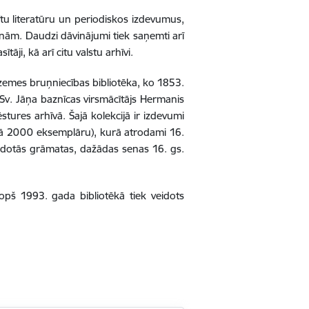
ītu literatūru un periodiskos izdevumus,
ām. Daudzi dāvinājumi tiek saņemti arī
āji, kā arī citu valstu arhīvi.
dzemes bruņniecības bibliotēka, ko 1853.
 Sv. Jāņa baznīcas virsmācītājs Hermanis
stures arhīvā. Šajā kolekcijā ir izdevumi
 kā 2000 eksemplāru), kurā atrodami 16.
izdotās grāmatas, dažādas senas 16. gs.
Kopš 1993. gada bibliotēkā tiek veidots