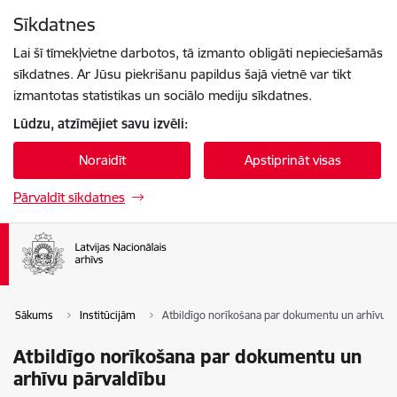
Pāriet uz lapas saturu
Sīkdatnes
Spied
lai meklētu
Enter
Lai šī tīmekļvietne darbotos, tā izmanto obligāti nepieciešamās
sīkdatnes. Ar Jūsu piekrišanu papildus šajā vietnē var tikt
izmantotas statistikas un sociālo mediju sīkdatnes.
Lūdzu, atzīmējiet savu izvēli:
Noraidīt
Apstiprināt visas
Pārvaldīt sīkdatnes
Sākums
Institūcijām
Atbildīgo norīkošana par dokumentu un arhīvu p
Atbildīgo norīkošana par dokumentu un
arhīvu pārvaldību