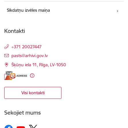
Sīkdatņu izvēles maiņa
Kontakti
+371 20027447
E-pasts:
pasts@arhivi.gov.lv
Šķūņu iela 11, Rīga, LV-1050
Visi kontakti
Sekojiet mums