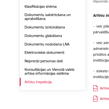
Atjaunināts
Klasifikācijas shēma
Dokumentu sakārtošana un
Arhīvu in
aprakstīšana
- veic pl
Dokumentu iznīcināšana
pārvaldīb
Dokumentu glabāšana
- veic ad
Dokumentu nodošana LNA
administr
Elektroniskie dokumenti
privātos 
institūcij
Neprecīzi personas dati
Konsultācijas un Vienotā valsts
- izskata
arhīva informācijas sistēma
institūcij
Arhīvu inspekcija
Lejupielā
Arhīv
Lejupielā
Arhīv