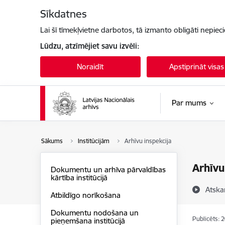
Pāriet uz lapas saturu
Sīkdatnes
Lai šī tīmekļvietne darbotos, tā izmanto obligāti nepiec
Lūdzu, atzīmējiet savu izvēli:
Noraidīt
Apstiprināt visas
Par mums
Sākums
Institūcijām
Arhīvu inspekcija
Arhīvu
Dokumentu un arhīva pārvaldības
kārtība institūcijā
Atska
Atbildīgo norīkošana
Dokumentu nodošana un
Publicēts: 
pieņemšana institūcijā