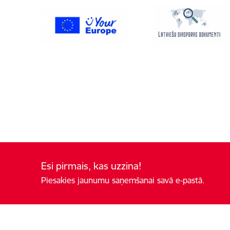
Esi pirmais, kas uzzina!
Piesakies jaunumu saņemšanai savā e-pastā.