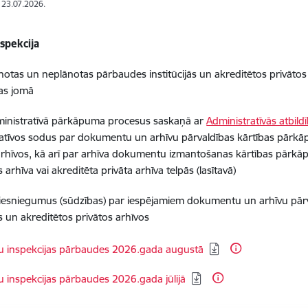
: 23.07.2026.
spekcija
ānotas un neplānotas pārbaudes institūcijās un akreditētos privāt
as jomā
ministratīvā pārkāpuma procesus saskaņā ar
Administratīvās atbild
atīvos sodus
par dokumentu un arhīvu pārvaldības kārtības pārkāp
arhīvos, kā arī par arhīva dokumentu izmantošanas kārtības pārkāp
as arhīva vai akreditēta privāta arhīva telpās (lasītavā)
 iesniegumus (sūdzības) par iespējamiem dokumentu un arhīvu pā
ās un akreditētos privātos arhīvos
dēt:
u inspekcijas pārbaudes 2026.gada augustā
dēt:
u inspekcijas pārbaudes 2026.gada jūlijā