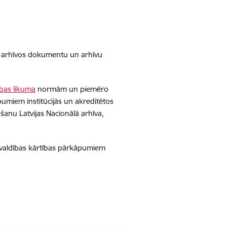
os arhīvos dokumentu un arhīvu
ības likuma
normām
un piemēro
umiem institūcijās un akreditētos
šanu Latvijas Nacionālā arhīva,
rvaldības kārtības pārkāpumiem