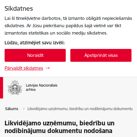
Pāriet uz lapas saturu
Sīkdatnes
Spied
lai meklētu
Enter
Lai šī tīmekļvietne darbotos, tā izmanto obligāti nepieciešamās
sīkdatnes. Ar Jūsu piekrišanu papildus šajā vietnē var tikt
izmantotas statistikas un sociālo mediju sīkdatnes.
Lūdzu, atzīmējiet savu izvēli:
Noraidīt
Apstiprināt visas
Pārvaldīt sīkdatnes
Sākums
Likvidējamo uzņēmumu, biedrību un nodibinājumu dokumentu n
Likvidējamo uzņēmumu, biedrību un
nodibinājumu dokumentu nodošana