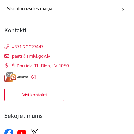
Sīkdatņu izvēles maiņa
Kontakti
+371 20027447
E-pasts:
pasts@arhivi.gov.lv
Šķūņu iela 11, Rīga, LV-1050
Visi kontakti
Sekojiet mums