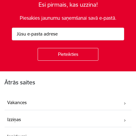
Esi pirmais, kas uzzina!
Piesakies jaunumu saņemšanai savā e-pastā.
Kājene
Ātrās saites
Vakances
Izziņas