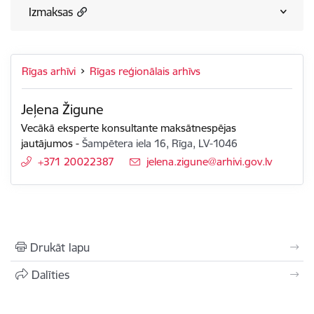
Izmaksas
Rīgas arhīvi
Rīgas reģionālais arhīvs
Jeļena Žigune
Vecākā eksperte konsultante maksātnespējas
jautājumos
-
Šampētera iela 16, Rīga, LV-1046
+371 20022387
E-pasts:
jelena.zigune@arhivi.gov.lv
Drukāt lapu
Dalīties