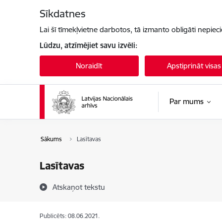
Pāriet uz lapas saturu
Sīkdatnes
Lai šī tīmekļvietne darbotos, tā izmanto obligāti nepiec
Lūdzu, atzīmējiet savu izvēli:
Noraidīt
Apstiprināt visas
Par mums
Sākums
Lasītavas
Lasītavas
Atskaņot tekstu
Publicēts: 08.06.2021.