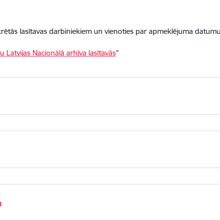
rētās lasītavas darbiniekiem un vienoties par apmeklējuma datumu
u
Latvijas Nacionālā arhīva lasītavās
”
ā