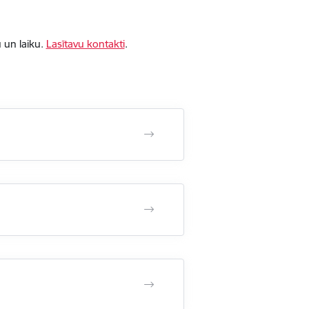
 un laiku.
Lasī
tavu kontakti
.