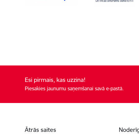
Esi pirmais, kas uzzina!
Piesakies jaunumu saņemšanai savā e-pastā.
Kājene
Ātrās saites
Noderīg