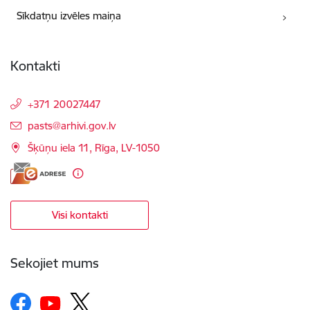
Sīkdatņu izvēles maiņa
Kontakti
+371 20027447
E-pasts:
pasts@arhivi.gov.lv
Šķūņu iela 11, Rīga, LV-1050
Visi kontakti
Sekojiet mums