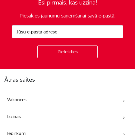
Esi pirmais, kas uzzina!
Piesakies jaunumu saņemšanai savā e-pastā.
Kājene
Ātrās saites
Vakances
Izziņas
Iepirkumi