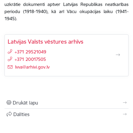
uzkrātie dokumenti aptver Latvijas Republikas neatkarības
periodu (1918-1940), kā arī Vācu okupācijas laiku (1941-
1945).
Latvijas Valsts vēstures arhīvs
+371 29521049
+371 20017505
E-pasts:
lvva@arhivi.gov.lv
Drukāt lapu
Dalīties