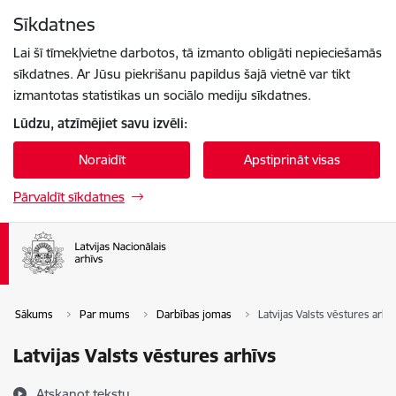
Pāriet uz lapas saturu
Sīkdatnes
Spied
lai meklētu
Enter
Lai šī tīmekļvietne darbotos, tā izmanto obligāti nepieciešamās
sīkdatnes. Ar Jūsu piekrišanu papildus šajā vietnē var tikt
izmantotas statistikas un sociālo mediju sīkdatnes.
Lūdzu, atzīmējiet savu izvēli:
Noraidīt
Apstiprināt visas
Pārvaldīt sīkdatnes
Sākums
Par mums
Darbības jomas
Latvijas Valsts vēstures arhī
Latvijas Valsts vēstures arhīvs
Atskaņot tekstu