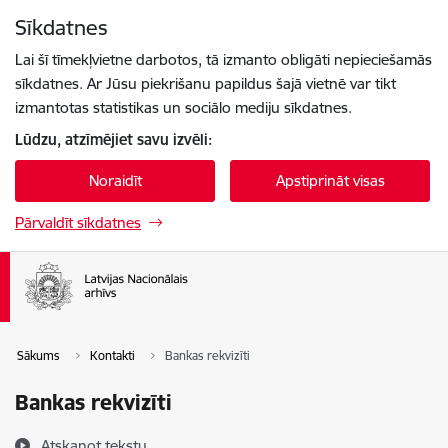
Pāriet uz lapas saturu
Sīkdatnes
Spied
lai meklētu
Enter
Lai šī tīmekļvietne darbotos, tā izmanto obligāti nepieciešamās
sīkdatnes. Ar Jūsu piekrišanu papildus šajā vietnē var tikt
izmantotas statistikas un sociālo mediju sīkdatnes.
Lūdzu, atzīmējiet savu izvēli:
Noraidīt
Apstiprināt visas
Pārvaldīt sīkdatnes
Sākums
Kontakti
Bankas rekvizīti
Bankas rekvizīti
Atskaņot tekstu