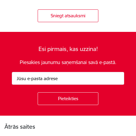
Sniegt atsauksmi
Esi pirmais, kas uzzina!
Piesakies jaunumu saņemšanai savā e-pastā.
Kājene
Ātrās saites