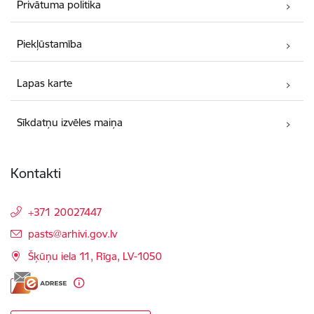
Privātuma politika
Piekļūstamība
Lapas karte
Sīkdatņu izvēles maiņa
Kontakti
+371 20027447
E-pasts:
pasts@arhivi.gov.lv
Šķūņu iela 11, Rīga, LV-1050