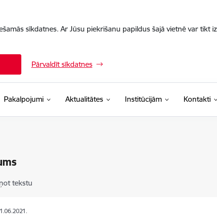
iešamās sīkdatnes. Ar Jūsu piekrišanu papildus šajā vietnē var tikt i
Pārvaldīt sīkdatnes
Pakalpojumi
Aktualitātes
Institūcijām
Kontakti
ums
ņot tekstu
01.06.2021.