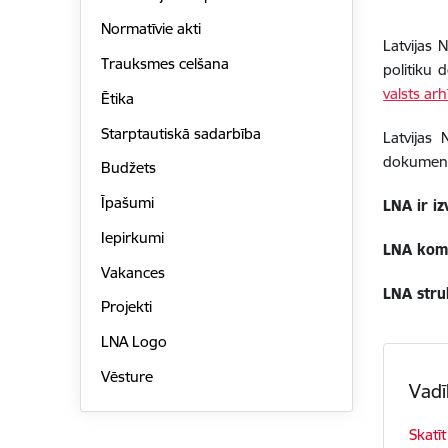
Normatīvie akti
Latvijas 
Trauksmes celšana
politiku
valsts ar
Ētika
Starptautiskā sadarbība
Latvijas
dokument
Budžets
Īpašumi
LNA ir i
Iepirkumi
LNA kom
Vakances
LNA stru
Projekti
LNA Logo
Vēsture
Vadī
Skatīt