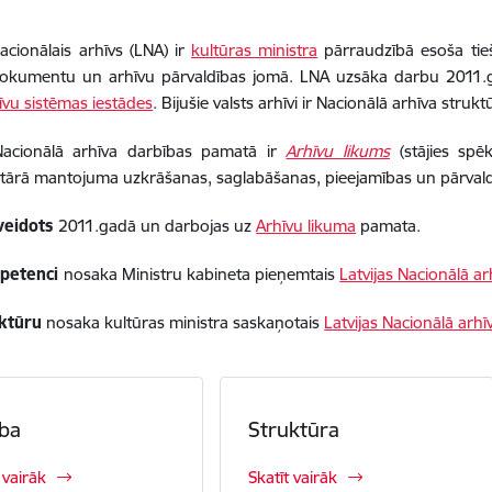
Nacionālais arhīvs (LNA) ir
kultūras ministra
pārraudzībā esoša tieš
 dokumentu un arhīvu pārvaldības jomā. LNA uzsāka darbu 2011.g
hīvu sistēmas iestādes
. Bijušie valsts arhīvi ir Nacionālā arhīva strukt
 Nacionālā arhīva darbības pamatā ir
Arhīvu likums
(stājies spē
ārā mantojuma uzkrāšanas, saglabāšanas, pieejamības un pārvald
zveidots
2011.gadā un darbojas uz
Arhīvu likuma
pamata.
petenci
nosaka Ministru kabineta pieņemtais
Latvijas Nacionālā a
ktūru
nosaka kultūras ministra saskaņotais
Latvijas Nacionālā arh
ba
Struktūra
 vairāk
Skatīt vairāk