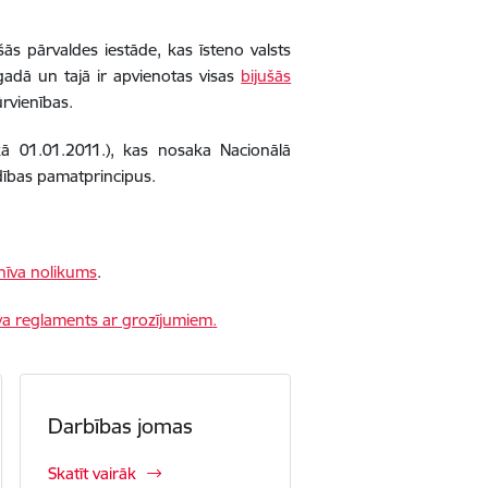
ās pārvaldes iestāde, kas īsteno valsts
adā un tajā ir apvienotas visas
bijušās
ūrvienības.
kā 01.01.2011.), kas nosaka Nacionālā
ības pamatprincipus.
rhīva nolikums
.
īva reglaments ar grozījumiem
.
Darbības jomas
Skatīt vairāk