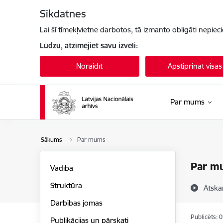
Pāriet uz lapas saturu
Sīkdatnes
Lai šī tīmekļvietne darbotos, tā izmanto obligāti nepiec
Lūdzu, atzīmējiet savu izvēli:
Noraidīt
Apstiprināt visas
Par mums
Sākums
Par mums
Par m
Vadība
Struktūra
Atska
Darbības jomas
Publicēts: 
Publikācijas un pārskati