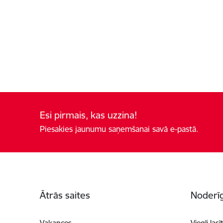
Esi pirmais, kas uzzina!
Piesakies jaunumu saņemšanai savā e-pastā.
Kājene
Ātrās saites
Noderīg
Vakances
Viegli lasī