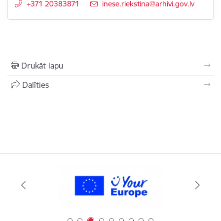
+371 20383871
E-pasts:
inese.riekstina@arhivi.gov.lv
Drukāt lapu
Dalīties