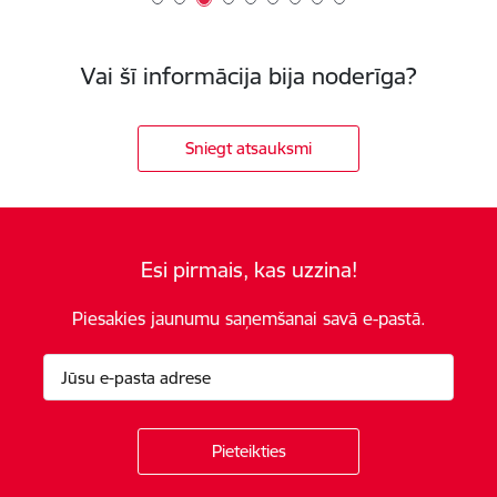
Vai šī informācija bija noderīga?
Sniegt atsauksmi
Esi pirmais, kas uzzina!
Piesakies jaunumu saņemšanai savā e-pastā.