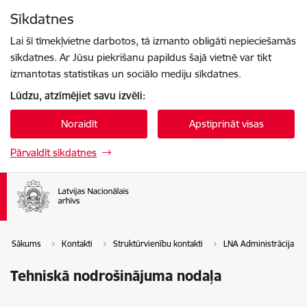
Pāriet uz lapas saturu
Sīkdatnes
Spied
lai meklētu
Enter
Lai šī tīmekļvietne darbotos, tā izmanto obligāti nepieciešamās
sīkdatnes. Ar Jūsu piekrišanu papildus šajā vietnē var tikt
izmantotas statistikas un sociālo mediju sīkdatnes.
Lūdzu, atzīmējiet savu izvēli:
Noraidīt
Apstiprināt visas
Pārvaldīt sīkdatnes
Sākums
Kontakti
Struktūrvienību kontakti
LNA Administrācija
Tehniskā nodrošinājuma nodaļa