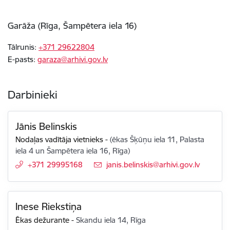
Garāža (Rīga, Šampētera iela 16)
Tālrunis:
+371 29622804
E-pasts:
garaza@arhivi.gov.lv
Darbinieki
Jānis Belinskis
Nodaļas vadītāja vietnieks
-
(ēkas Šķūņu iela 11, Palasta
iela 4 un Šampētera iela 16, Rīga)
+371 29995168
E-pasts:
janis.belinskis@arhivi.gov.lv
Inese Riekstiņa
Ēkas dežurante
-
Skandu iela 14, Rīga