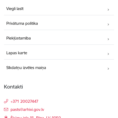
Viegli lasīt
Privātuma politika
Piekļūstamība
Lapas karte
Sīkdatņu izvēles maiņa
Kontakti
+371 20027447
E-pasts:
pasts@arhivi.gov.lv
Šķūņu iela 11, Rīga, LV-1050