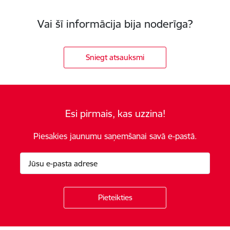
Vai šī informācija bija noderīga?
Sniegt atsauksmi
Esi pirmais, kas uzzina!
Piesakies jaunumu saņemšanai savā e-pastā.