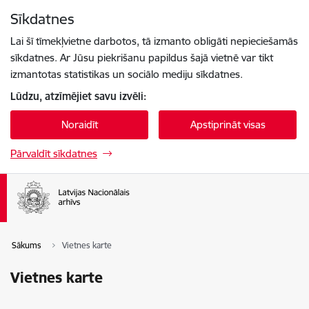
Pāriet uz lapas saturu
Sīkdatnes
Spied
lai meklētu
Enter
Lai šī tīmekļvietne darbotos, tā izmanto obligāti nepieciešamās
sīkdatnes. Ar Jūsu piekrišanu papildus šajā vietnē var tikt
izmantotas statistikas un sociālo mediju sīkdatnes.
Lūdzu, atzīmējiet savu izvēli:
Noraidīt
Apstiprināt visas
Pārvaldīt sīkdatnes
Sākums
Vietnes karte
Vietnes karte