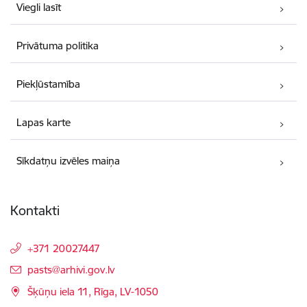
Viegli lasīt
Privātuma politika
Piekļūstamība
Lapas karte
Sīkdatņu izvēles maiņa
Kontakti
+371 20027447
E-pasts:
pasts@arhivi.gov.lv
Šķūņu iela 11, Rīga, LV-1050