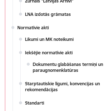
Žurnāls "Latvijas Arhīvi"
LNA izdotās grāmatas
Normatīvie akti
Likumi un MK noteikumi
Iekšējie normatīvie akti
Dokumentu glabāšanas termiņi un
paraugnomenklatūras
Starptautiskie līgumi, konvencijas un
rekomendācijas
Standarti