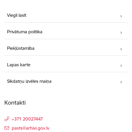
Viegli lasīt
Privātuma politika
Piekļūstamība
Lapas karte
Sīkdatņu izvēles maiņa
Kontakti
+371 20027447
E-pasts:
pasts@arhivi.gov.lv