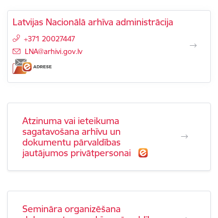
Latvijas Nacionālā arhīva administrācija
+371 20027447
E-pasts:
LNA@arhivi.gov.lv
Atzinuma vai ieteikuma
sagatavošana arhīvu un
dokumentu pārvaldības
jautājumos privātpersonai
Semināra organizēšana