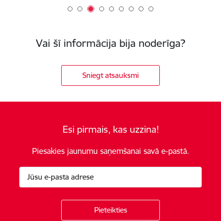
Vai šī informācija bija noderīga?
Sniegt atsauksmi
Esi pirmais, kas uzzina!
Piesakies jaunumu saņemšanai savā e-pastā.