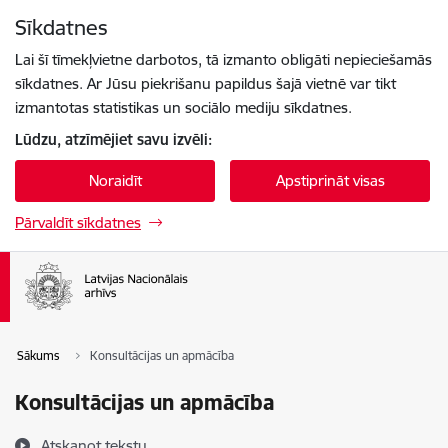
Pāriet uz lapas saturu
Sīkdatnes
Spied
lai meklētu
Enter
Lai šī tīmekļvietne darbotos, tā izmanto obligāti nepieciešamās
sīkdatnes. Ar Jūsu piekrišanu papildus šajā vietnē var tikt
izmantotas statistikas un sociālo mediju sīkdatnes.
Lūdzu, atzīmējiet savu izvēli:
Noraidīt
Apstiprināt visas
Pārvaldīt sīkdatnes
Sākums
Konsultācijas un apmācība
Konsultācijas un apmācība
Atskaņot tekstu