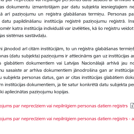
as dokumentu izmantotājam par datu subjekta iesniegtajiem nep
kā arī paziņojumu un reģistra glabāšanas termiņu. Personas pa
datu papildināšanu institūcija reģistrē paziņojumu reģistrā. In
tomēr katra institūcija individuāli var izvēlēties, kā šo reģistru veidot
jas sistēmas sastāvdaļu.
i jānodod arī citām institūcijām, to un reģistra glabāšanas termiņš
nas (datu subjekta) paziņojums ir attiecināms gan uz institūcijas
jas glabātiem dokumentiem vai Latvijas Nacionālajā arhīvā jau 
u sasaiste ar arhīva dokumentiem jānodrošina gan ar institūcij
u subjekta personas datus, gan ar citas institūcijas glabātiem dok
m institūcijas dokumentiem, ja tie satur konkrētā datu subjekta pe
ski apliecinātas paziņojumu kopijas.
dēt:
ojums par neprecīziem vai nepilnīgiem personas datiem reģistrs
dēt:
ojums par neprecīziem vai nepilnīgiem personas datiem reģistrs - ai