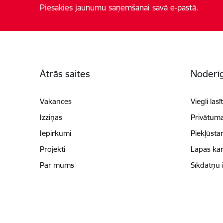
Piesakies jaunumu saņemšanai savā e-pastā.
Kājene
Ātrās saites
Noderīg
Vakances
Viegli lasī
Izziņas
Privātuma
Iepirkumi
Piekļūsta
Projekti
Lapas kar
Par mums
Sīkdatņu 