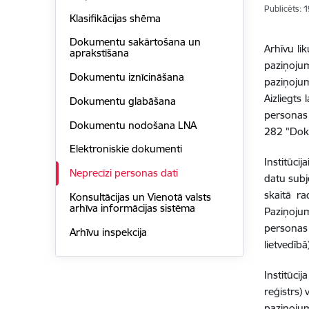
Publicēts: 
Klasifikācijas shēma
Dokumentu sakārtošana un
Arhīvu li
aprakstīšana
paziņojum
Dokumentu iznīcināšana
paziņojum
Aizliegts
Dokumentu glabāšana
personas 
Dokumentu nodošana LNA
282 "Dok
Elektroniskie dokumenti
Institūci
Neprecīzi personas dati
datu subj
skaitā ra
Konsultācijas un Vienotā valsts
arhīva informācijas sistēma
Paziņojum
personas 
Arhīvu inspekcija
lietvedībā
Institūci
reģistrs) 
paziņojum