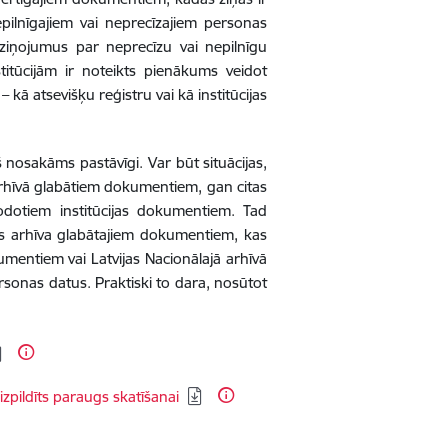
ilnīgajiem vai neprecīzajiem personas
ziņojumus par neprecīzu vai nepilnīgu
stitūcijām ir noteikts pienākums veidot
 – kā atsevišķu reģistru vai kā institūcijas
 nosakāms pastāvīgi. Var būt situācijas,
 arhīvā glabātiem dokumentiem, gan citas
nodotiem institūcijas dokumentiem. Tad
as arhīva glabātajiem dokumentiem, kas
umentiem vai Latvijas Nacionālajā arhīvā
rsonas datus. Praktiski to dara, nosūtot
zpildīts paraugs skatīšanai