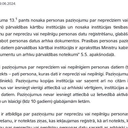
19.06.2024.
1
kuma 13.
pants nosaka personas paziņojumu par neprecīziem vai
i) pārvaldības kārtību institūcijās un nosaka institūcijas ties
u par neprecīzu vai nepilnīgu personas datu reģistrēšanu, glabā
 labot personas datus arhīva dokumentos. Prasības personas pazi
datiem pārvaldības kārtībai institūcijās ir aprakstītas Ministru ka
umentu un arhīvu pārvaldības noteikumi" 5.5. apakšnodaļā.
jai paziņojumus par neprecīziem vai nepilnīgiem personas datiem (
ekts – pati persona, kuras dati ir neprecīzi vai nepilnīgi. Paziņojum
dinieki). Paziņojumu kopijas institūcija var saņemt arī no citām 
us var iesniegt vienīgi attiecībā uz arhīviski vērtīgiem, institūcij
datiem. Paziņojumus nevar iesniegt attiecībā uz lietvedībā aktīvā
) un īslaicīgi (līdz 10 gadiem) glabājamām lietām.
ja ir atbildīga par paziņojumu par neprecīzu vai nepilnīgu person
vešanu, ir noteiktas ziņas, kas iekļaujamas reģistrā, kā arī noteikts
u par neprecīzu vai nepilnīgu personas datu sasaisti ar arhīviski