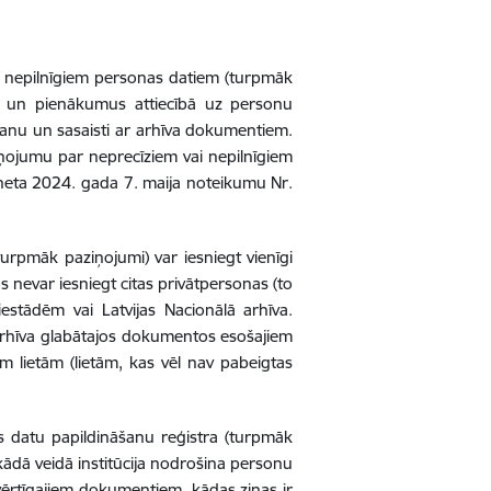
 nepilnīgiem personas datiem (turpmāk
ības un pienākumus attiecībā uz personu
šanu un sasaisti ar arhīva dokumentiem.
ņojumu par neprecīziem vai nepilnīgiem
bineta 2024. gada 7. maija noteikumu Nr.
turpmāk paziņojumi) var iesniegt vienīgi
us nevar iesniegt citas privātpersonas (to
iestādēm vai Latvijas Nacionālā arhīva.
as arhīva glabātajos dokumentos esošajiem
m lietām (lietām, kas vēl nav pabeigtas
as datu papildināšanu reģistra (turpmāk
, kādā veidā institūcija nodrošina personu
 vērtīgajiem dokumentiem, kādas ziņas ir