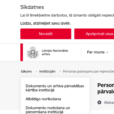
Pāriet uz lapas saturu
Sīkdatnes
Lai šī tīmekļvietne darbotos, tā izmanto obligāti nepiec
Lūdzu, atzīmējiet savu izvēli:
Noraidīt
Apstiprināt visas
Par mums
Sākums
Institūcijām
Personas paziņojumu par neprecīzie
Person
Dokumentu un arhīva pārvaldības
kārtība institūcijā
pārval
Atbildīgo norīkošana
Atska
Dokumentu nodošana un
pieņemšana institūcijā