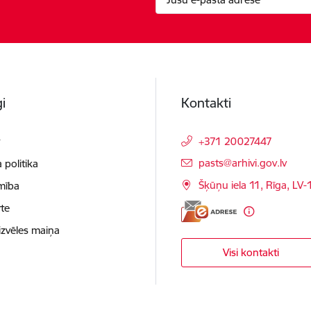
i
Kontakti
t
+371 20027447
E-pasts:
pasts@arhivi.gov.lv
 politika
Šķūņu iela 11, Rīga, LV
mība
te
izvēles maiņa
Visi kontakti