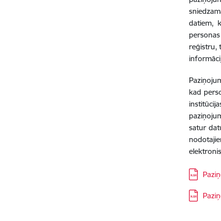
sniedzam
datiem, 
personas 
reģistru, 
informāci
Paziņojum
kad perso
institūci
paziņojum
satur dat
nodotajie
elektroni
Lejupielā
Paziņ
Lejupielā
Paziņ