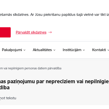
iešamās sīkdatnes. Ar Jūsu piekrišanu papildus šajā vietnē var tikt i
Pārvaldīt sīkdatnes
Pakalpojumi
Aktualitātes
Institūcijām
Kontakti
m vai nepilnīgiem personas datiem pārvaldība
as paziņojumu par neprecīziem vai nepilnīg
dība
ņot tekstu