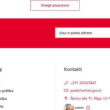
Sniegt atsauksmi
i
Kontakti
t
+371 20027447
E-pasts:
pasts@arhivi.gov.lv
 politika
Šķūņu iela 11, Rīga, LV
mība
te