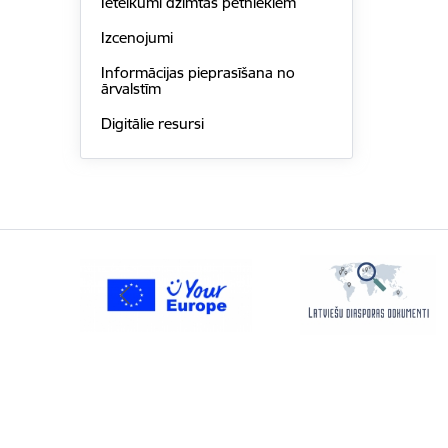
Ieteikumi dzimtas pētniekiem
Izcenojumi
Informācijas pieprasīšana no
ārvalstīm
Digitālie resursi