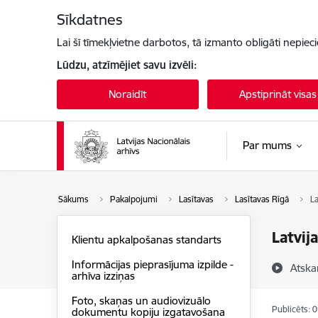
Pāriet uz lapas saturu
Sīkdatnes
Lai šī tīmekļvietne darbotos, tā izmanto obligāti nepiec
Lūdzu, atzīmējiet savu izvēli:
Noraidīt
Apstiprināt visas
Par mums
Sākums
Pakalpojumi
Lasītavas
Lasītavas Rīgā
La
Latvij
Klientu apkalpošanas standarts
Informācijas pieprasījuma izpilde -
Atska
arhīva izziņas
Foto, skaņas un audiovizuālo
Publicēts: 
dokumentu kopiju izgatavošana