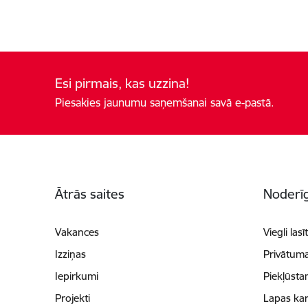
Esi pirmais, kas uzzina!
Piesakies jaunumu saņemšanai savā e-pastā.
Kājene
Ātrās saites
Noderīg
Vakances
Viegli lasī
Izziņas
Privātuma
Iepirkumi
Piekļūsta
Projekti
Lapas kar