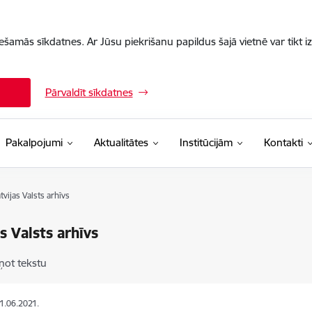
iešamās sīkdatnes. Ar Jūsu piekrišanu papildus šajā vietnē var tikt i
Pārvaldīt sīkdatnes
Pakalpojumi
Aktualitātes
Institūcijām
Kontakti
tvijas Valsts arhīvs
as Valsts arhīvs
ņot tekstu
01.06.2021.