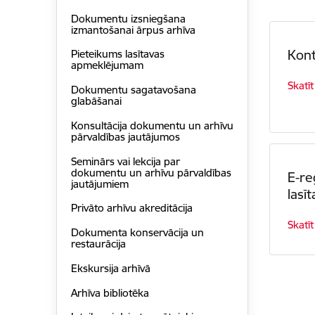
Dokumentu izsniegšana
izmantošanai ārpus arhīva
Kont
Pieteikums lasītavas
apmeklējumam
Skatīt
Dokumentu sagatavošana
glabāšanai
Konsultācija dokumentu un arhīvu
pārvaldības jautājumos
Seminārs vai lekcija par
dokumentu un arhīvu pārvaldības
E-re
jautājumiem
lasī
Privāto arhīvu akreditācija
Skatīt
Dokumenta konservācija un
restaurācija
Ekskursija arhīvā
Arhīva bibliotēka