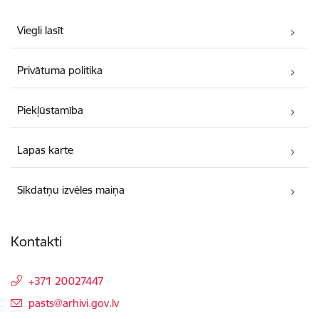
Viegli lasīt
Privātuma politika
Piekļūstamība
Lapas karte
Sīkdatņu izvēles maiņa
Kontakti
+371 20027447
E-pasts:
pasts@arhivi.gov.lv