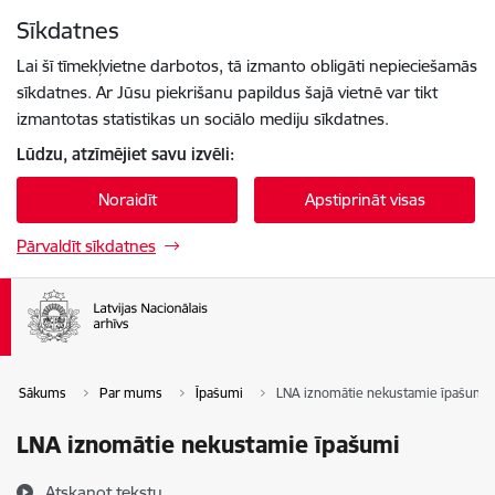
Pāriet uz lapas saturu
Sīkdatnes
Spied
lai meklētu
Enter
Lai šī tīmekļvietne darbotos, tā izmanto obligāti nepieciešamās
sīkdatnes. Ar Jūsu piekrišanu papildus šajā vietnē var tikt
izmantotas statistikas un sociālo mediju sīkdatnes.
Lūdzu, atzīmējiet savu izvēli:
Noraidīt
Apstiprināt visas
Pārvaldīt sīkdatnes
Sākums
Par mums
Īpašumi
LNA iznomātie nekustamie īpašumi
LNA iznomātie nekustamie īpašumi
Atskaņot tekstu