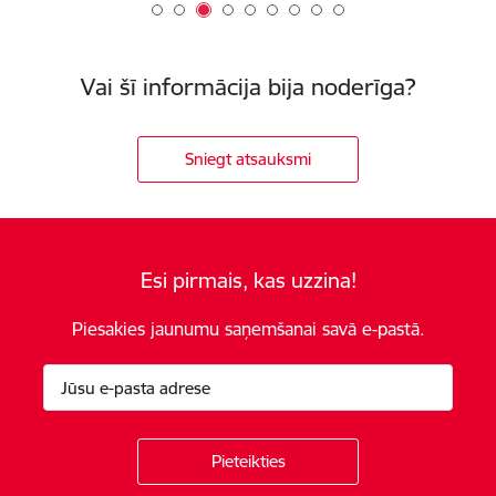
Vai šī informācija bija noderīga?
Sniegt atsauksmi
Esi pirmais, kas uzzina!
Piesakies jaunumu saņemšanai savā e-pastā.