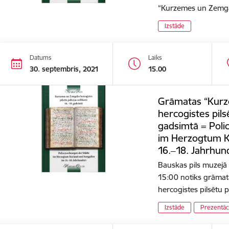
“Kurzemes un Zemga
Izstāde
Datums
Laiks
30. septembris, 2021
15.00
Grāmatas “Kur
hercogistes pilsē
gadsimtā = Pol
im Herzogtum K
16.‒18. Jahrhun
Bauskas pils muzejā 
15:00 notiks grāma
hercogistes pilsētu p
Izstāde
Prezentāc