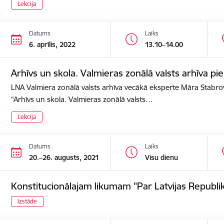
Lekcija
Datums
Laiks
6. aprīlis, 2022
13.10–14.00
Arhīvs un skola. Valmieras zonālā valsts arhīva pi
LNA Valmiera zonālā valsts arhīva vecākā eksperte Māra Stabrov
“Arhīvs un skola. Valmieras zonālā valsts…
Lekcija
Datums
Laiks
20.–26. augusts, 2021
Visu dienu
Konstitucionālajam likumam "Par Latvijas Republik
Izstāde