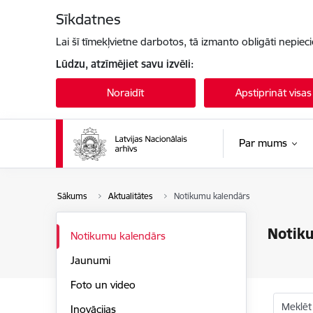
Pāriet uz lapas saturu
Sīkdatnes
Lai šī tīmekļvietne darbotos, tā izmanto obligāti nepiec
Lūdzu, atzīmējiet savu izvēli:
Noraidīt
Apstiprināt visas
Par mums
Sākums
Aktualitātes
Notikumu kalendārs
Notik
Notikumu kalendārs
Jaunumi
Foto un video
Meklēt
Inovācijas