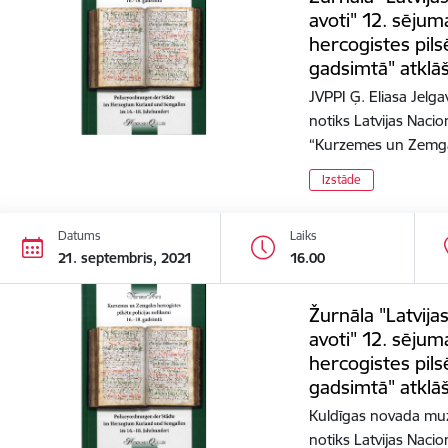
avoti" 12. sēju
hercogistes pilsē
gadsimtā" atklā
JVPPI Ģ. Eliasa Jelg
notiks Latvijas Naci
“Kurzemes un Zemg
Izstāde
Datums
Laiks
21. septembris, 2021
16.00
Žurnāla "Latvijas
avoti" 12. sēju
hercogistes pilsē
gadsimtā" atklā
Kuldīgas novada muze
notiks Latvijas Naci