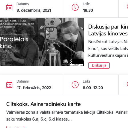
Datums
Laiks
8. decembris, 2021
18.30
Diskusija par ki
Latvijas kino vē
Noslēdzot Latvijas Na
kino”, kas veltīts La
kultūrvēsturiskaja
Diskusija
Datums
Laiks
17. februāris, 2022
8.00–12.20
Ciltskoks. Asinsradinieku karte
Valmieras zonālā valsts arhīva tematiska lekcija Ciltskoks. Asins
sākumskolas 6.a, 6.c, 6.d klases…