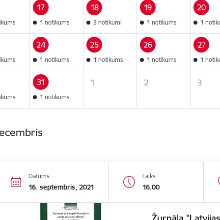
17
18
19
20
tikums
1 notikums
3 notikumi
1 notikums
1 noti
24
25
26
27
tikums
1 notikums
1 notikums
1 notikums
1 noti
31
1
2
3
tikums
1 notikums
decembris
Datums
Laiks
16. septembris, 2021
16.00
Žurnāla "Latvijas