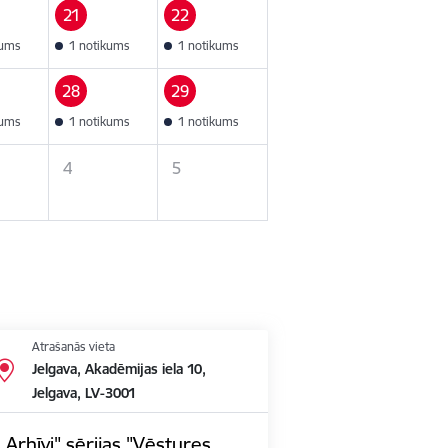
21
22
kums
1 notikums
1 notikums
28
29
kums
1 notikums
1 notikums
4
5
Atrašanās vieta
Jelgava, Akadēmijas iela 10,
Jelgava, LV-3001
 Arhīvi" sērijas "Vēstures