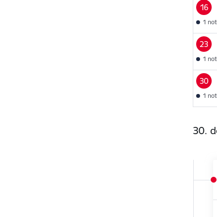
16
1 no
23
1 no
30
1 no
30. 