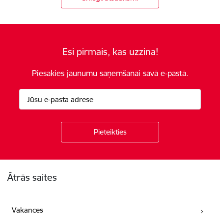
Esi pirmais, kas uzzina!
Piesakies jaunumu saņemšanai savā e-pastā.
Kājene
Ātrās saites
Vakances