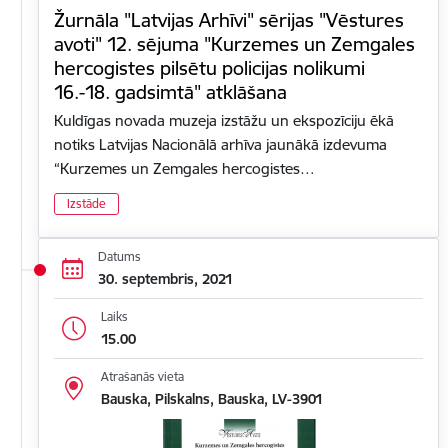
Žurnāla "Latvijas Arhīvi" sērijas "Vēstures
avoti" 12. sējuma "Kurzemes un Zemgales
hercogistes pilsētu policijas nolikumi
16.-18. gadsimtā" atklāšana
Kuldīgas novada muzeja izstāžu un ekspozīciju ēkā
notiks Latvijas Nacionālā arhīva jaunākā izdevuma
“Kurzemes un Zemgales hercogistes…
Izstāde
Datums
30. septembris, 2021
Laiks
15.00
Atrašanās vieta
Bauska, Pilskalns, Bauska, LV-3901