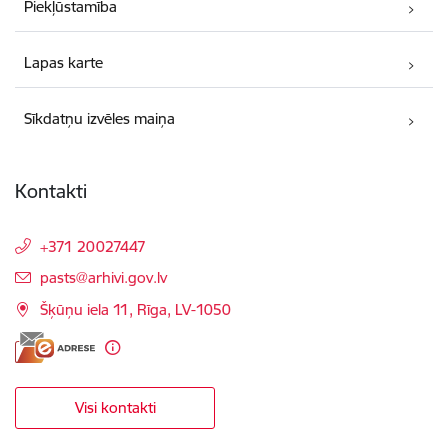
Piekļūstamība
Lapas karte
Sīkdatņu izvēles maiņa
Kontakti
+371 20027447
E-pasts:
pasts@arhivi.gov.lv
Šķūņu iela 11, Rīga, LV-1050
Visi kontakti