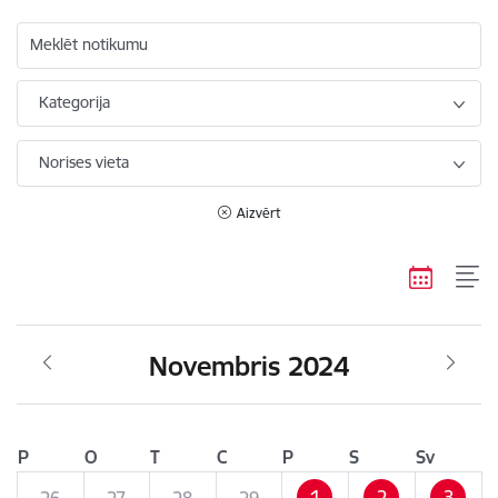
Meklēt notikumu
Kategorija
Norises vieta
Aizvērt
Novembris 2024
P
O
T
C
P
S
Sv
1
2
3
26
27
28
29