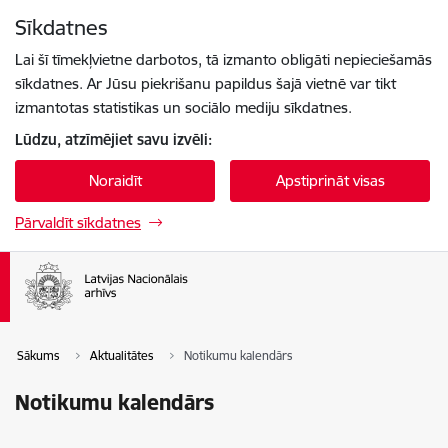
Pāriet uz lapas saturu
Sīkdatnes
Spied
lai meklētu
Enter
Lai šī tīmekļvietne darbotos, tā izmanto obligāti nepieciešamās
sīkdatnes. Ar Jūsu piekrišanu papildus šajā vietnē var tikt
izmantotas statistikas un sociālo mediju sīkdatnes.
Lūdzu, atzīmējiet savu izvēli:
Noraidīt
Apstiprināt visas
Pārvaldīt sīkdatnes
Sākums
Aktualitātes
Notikumu kalendārs
Notikumu kalendārs