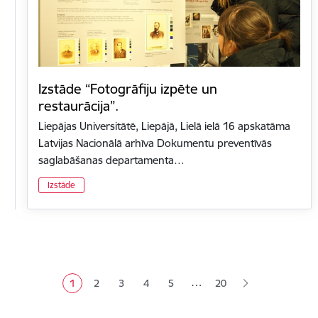
Izstāde “Fotogrāfiju izpēte un
restaurācija”.
Liepājas Universitātē, Liepājā, Lielā ielā 16 apskatāma
Latvijas Nacionālā arhīva Dokumentu preventīvās
saglabāšanas departamenta…
Izstāde
Lapošana
…
1
2
3
4
5
20
Pašreizējā lapa
Lapa
Lapa
Lapa
Lapa