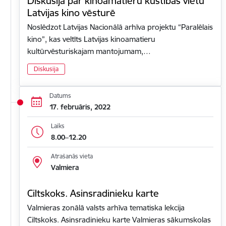
Diskusija par kinoamatieru kustības vietu
Latvijas kino vēsturē
Noslēdzot Latvijas Nacionālā arhīva projektu “Paralēlais
kino”, kas veltīts Latvijas kinoamatieru
kultūrvēsturiskajam mantojumam,…
Diskusija
Datums
17. februāris, 2022
Laiks
8.00–12.20
Atrašanās vieta
Valmiera
Ciltskoks. Asinsradinieku karte
Valmieras zonālā valsts arhīva tematiska lekcija
Ciltskoks. Asinsradinieku karte Valmieras sākumskolas