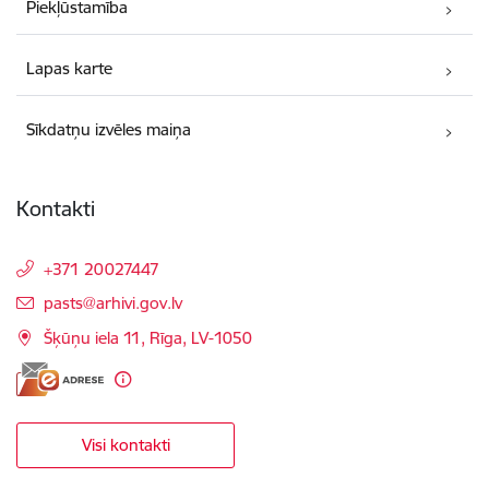
Piekļūstamība
Lapas karte
Sīkdatņu izvēles maiņa
Kontakti
+371 20027447
E-pasts:
pasts@arhivi.gov.lv
Šķūņu iela 11, Rīga, LV-1050
Visi kontakti