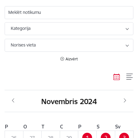
Meklēt notikumu
Kategorija
Norises vieta
Aizvērt
Novembris 2024
P
O
T
C
P
S
Sv
1
2
3
26
27
28
29