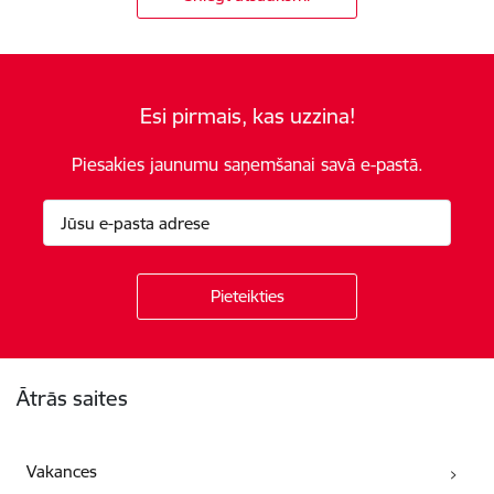
Esi pirmais, kas uzzina!
Piesakies jaunumu saņemšanai savā e-pastā.
Kājene
Ātrās saites
Vakances