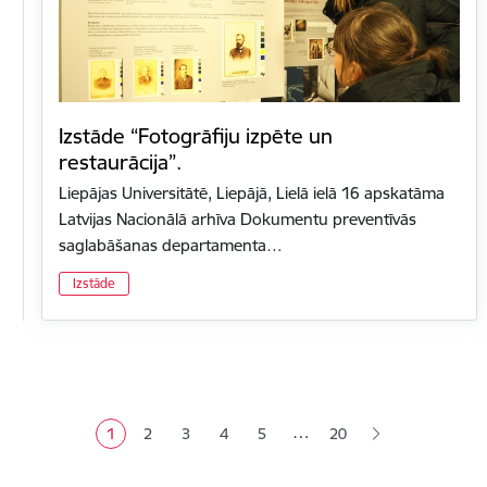
Izstāde “Fotogrāfiju izpēte un
restaurācija”.
Liepājas Universitātē, Liepājā, Lielā ielā 16 apskatāma
Latvijas Nacionālā arhīva Dokumentu preventīvās
saglabāšanas departamenta…
Izstāde
Lapošana
…
1
2
3
4
5
20
Pašreizējā lapa
Lapa
Lapa
Lapa
Lapa