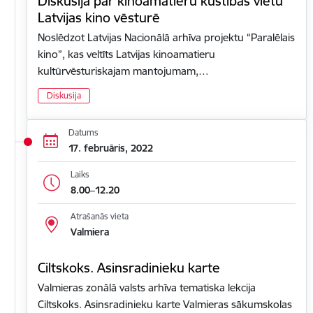
Diskusija par kinoamatieru kustības vietu
Latvijas kino vēsturē
Noslēdzot Latvijas Nacionālā arhīva projektu “Paralēlais
kino”, kas veltīts Latvijas kinoamatieru
kultūrvēsturiskajam mantojumam,…
Diskusija
Datums
17. februāris, 2022
Laiks
8.00–12.20
Atrašanās vieta
Valmiera
Ciltskoks. Asinsradinieku karte
Valmieras zonālā valsts arhīva tematiska lekcija
Ciltskoks. Asinsradinieku karte Valmieras sākumskolas