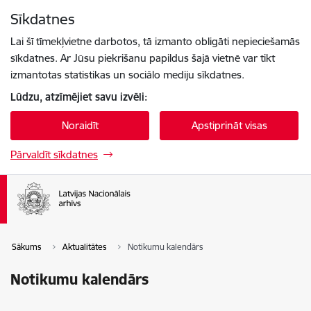
Pāriet uz lapas saturu
Sīkdatnes
Spied
lai meklētu
Enter
Lai šī tīmekļvietne darbotos, tā izmanto obligāti nepieciešamās
sīkdatnes. Ar Jūsu piekrišanu papildus šajā vietnē var tikt
izmantotas statistikas un sociālo mediju sīkdatnes.
Lūdzu, atzīmējiet savu izvēli:
Noraidīt
Apstiprināt visas
Pārvaldīt sīkdatnes
Sākums
Aktualitātes
Notikumu kalendārs
Notikumu kalendārs