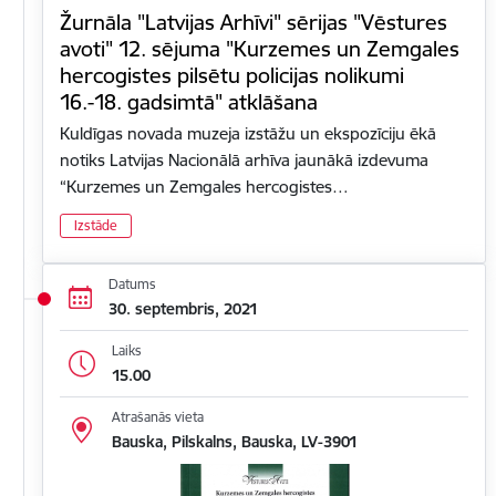
Žurnāla "Latvijas Arhīvi" sērijas "Vēstures
avoti" 12. sējuma "Kurzemes un Zemgales
hercogistes pilsētu policijas nolikumi
16.-18. gadsimtā" atklāšana
Kuldīgas novada muzeja izstāžu un ekspozīciju ēkā
notiks Latvijas Nacionālā arhīva jaunākā izdevuma
“Kurzemes un Zemgales hercogistes…
Izstāde
Datums
30. septembris, 2021
Laiks
15.00
Atrašanās vieta
Bauska, Pilskalns, Bauska, LV-3901