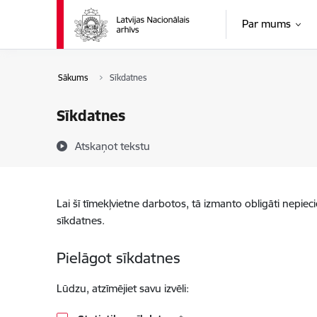
Pāriet uz lapas saturu
Par mums
Sākums
Sīkdatnes
Sīkdatnes
Atskaņot tekstu
Lai šī tīmekļvietne darbotos, tā izmanto obligāti nepiec
sīkdatnes.
Pielāgot sīkdatnes
Lūdzu, atzīmējiet savu izvēli: