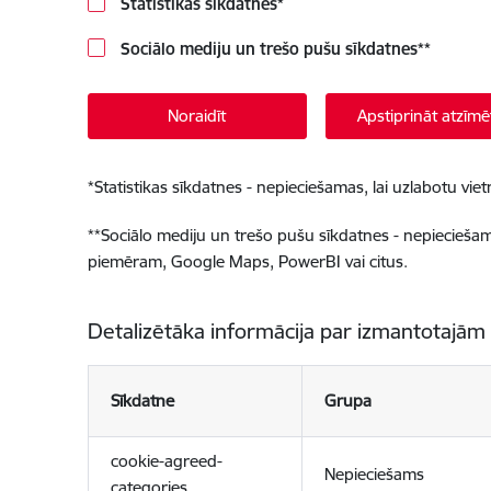
Statistikas sīkdatnes
*
Sociālo mediju un trešo pušu sīkdatnes
**
Noraidīt
Apstiprināt atzīmē
*
Statistikas sīkdatnes - nepieciešamas, lai uzlabotu v
**
Sociālo mediju un trešo pušu sīkdatnes - nepieciešamas
piemēram, Google Maps, PowerBI vai citus.
Detalizētāka informācija par izmantotajām
Sīkdatne
Grupa
cookie-agreed-
Nepieciešams
categories