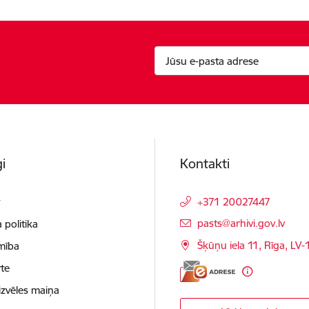
i
Kontakti
t
+371 20027447
E-pasts:
pasts@arhivi.gov.lv
 politika
Šķūņu iela 11, Rīga, LV
mība
te
izvēles maiņa