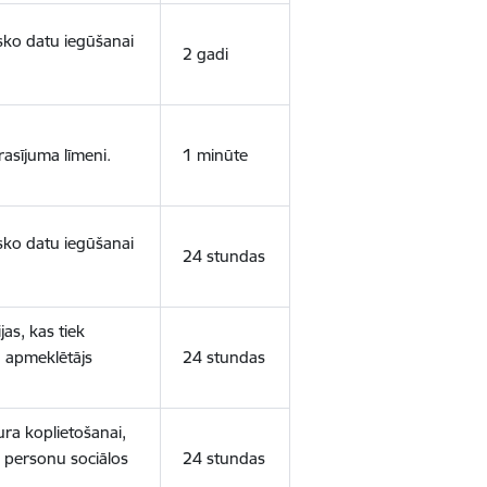
isko datu iegūšanai
2 gadi
rasījuma līmeni.
1 minūte
isko datu iegūšanai
24 stundas
as, kas tiek
ā apmeklētājs
24 stundas
ura koplietošanai,
o personu sociālos
24 stundas