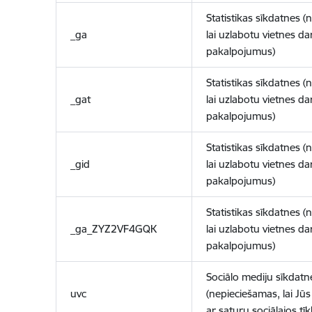
Statistikas sīkdatnes (
_ga
lai uzlabotu vietnes d
pakalpojumus)
Statistikas sīkdatnes (
_gat
lai uzlabotu vietnes d
pakalpojumus)
Statistikas sīkdatnes (
_gid
lai uzlabotu vietnes d
pakalpojumus)
Statistikas sīkdatnes (
_ga_ZYZ2VF4GQK
lai uzlabotu vietnes d
pakalpojumus)
Sociālo mediju sīkdatn
uvc
(nepieciešamas, lai Jūs 
ar saturu sociālajos tīk