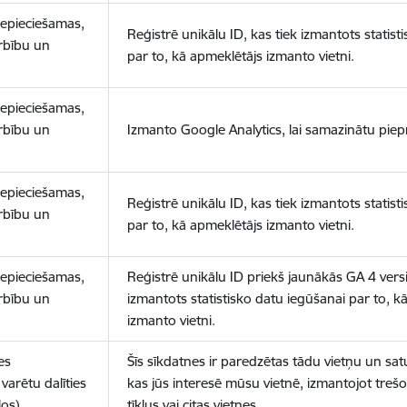
nepieciešamas,
Reģistrē unikālu ID, kas tiek izmantots statist
arbību un
par to, kā apmeklētājs izmanto vietni.
nepieciešamas,
arbību un
Izmanto Google Analytics, lai samazinātu piep
nepieciešamas,
Reģistrē unikālu ID, kas tiek izmantots statist
arbību un
par to, kā apmeklētājs izmanto vietni.
nepieciešamas,
Reģistrē unikālu ID priekš jaunākās GA 4 versij
arbību un
izmantots statistisko datu iegūšanai par to, k
izmanto vietni.
es
Šīs sīkdatnes ir paredzētas tādu vietņu un sat
varētu dalīties
kas jūs interesē mūsu vietnē, izmantojot treš
los)
tīklus vai citas vietnes.