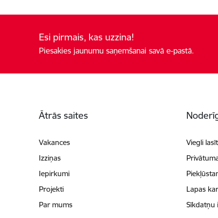
Esi pirmais, kas uzzina!
Piesakies jaunumu saņemšanai savā e-pastā.
Kājene
Ātrās saites
Noderīg
Vakances
Viegli lasī
Izziņas
Privātuma
Iepirkumi
Piekļūsta
Projekti
Lapas kar
Par mums
Sīkdatņu 