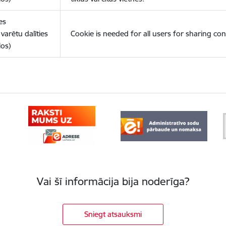
es
varētu dalīties
Cookie is needed for all users for sharing con
los)
Vai šī informācija bija noderīga?
Sniegt atsauksmi