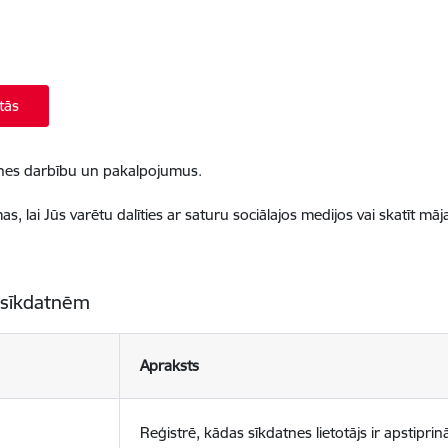
tās
ietnes darbību un pakalpojumus.
, lai Jūs varētu dalīties ar saturu sociālajos medijos vai skatīt mā
 sīkdatnēm
Apraksts
Reģistrē, kādas sīkdatnes lietotājs ir apstiprinā