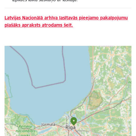
Latvijas Nacionālā arhīva lasītavās pieejamo pakalpojumu
plašāks apraksts atrodams šeit.