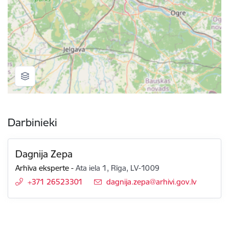
Darbinieki
Dagnija Zepa
Arhīva eksperte
-
Ata iela 1, Rīga, LV-1009
+371 26523301
E-pasts:
dagnija.zepa@arhivi.gov.lv