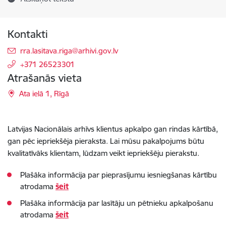
Kontakti
E-pasts:
rra.lasitava.riga@arhivi.gov.lv
+371 26523301
Atrašanās vieta
Ata ielā 1, Rīgā
Latvijas Nacionālais arhīvs klientus apkalpo gan rindas kārtībā,
gan pēc iepriekšēja pieraksta. Lai mūsu pakalpojums būtu
kvalitatīvāks klientam, lūdzam veikt iepriekšēju pierakstu.
Plašāka informācija par pieprasījumu iesniegšanas kārtību
atrodama
šeit
Plašāka informācija par lasītāju un pētnieku apkalpošanu
atrodama
šeit