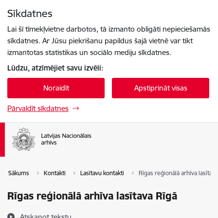
Pāriet uz lapas saturu
Sīkdatnes
Spied
lai meklētu
Enter
Lai šī tīmekļvietne darbotos, tā izmanto obligāti nepieciešamās
sīkdatnes. Ar Jūsu piekrišanu papildus šajā vietnē var tikt
izmantotas statistikas un sociālo mediju sīkdatnes.
Lūdzu, atzīmējiet savu izvēli:
Noraidīt
Apstiprināt visas
Pārvaldīt sīkdatnes
Sākums
Kontakti
Lasītavu kontakti
Rīgas reģionālā arhīva lasītav
Rīgas reģionālā arhīva lasītava Rīgā
Atskaņot tekstu