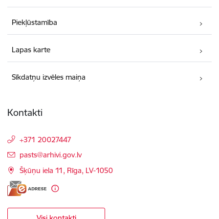
Piekļūstamība
Lapas karte
Sīkdatņu izvēles maiņa
Kontakti
+371 20027447
E-pasts:
pasts@arhivi.gov.lv
Šķūņu iela 11, Rīga, LV-1050
Visi kontakti