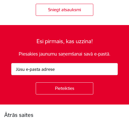
Sniegt atsauksmi
Esi pirmais, kas uzzina!
Piesakies jaunumu saņemšanai savā e-pastā.
Kājene
Ātrās saites