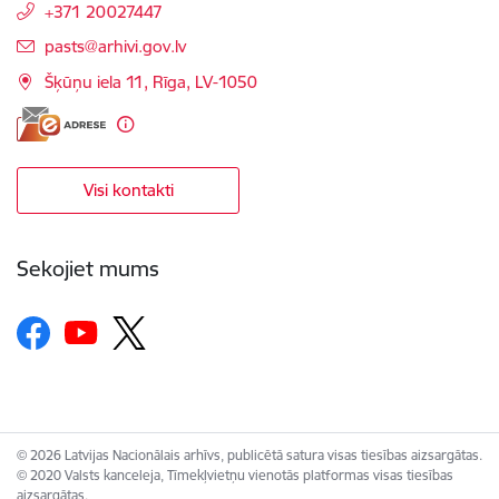
+371 20027447
E-pasts:
pasts@arhivi.gov.lv
Šķūņu iela 11, Rīga, LV-1050
Visi kontakti
Sekojiet mums
© 2026 Latvijas Nacionālais arhīvs, publicētā satura visas tiesības aizsargātas.
© 2020 Valsts kanceleja, Tīmekļvietņu vienotās platformas visas tiesības
aizsargātas.