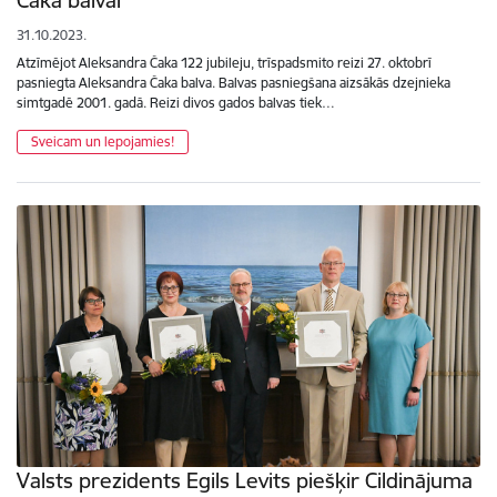
31.10.2023.
Atzīmējot Aleksandra Čaka 122 jubileju, trīspadsmito reizi 27. oktobrī
pasniegta Aleksandra Čaka balva. Balvas pasniegšana aizsākās dzejnieka
simtgadē 2001. gadā. Reizi divos gados balvas tiek…
Sveicam un lepojamies!
Valsts prezidents Egils Levits piešķir Cildinājuma