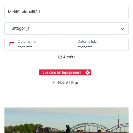
Meklēt aktualitāti
Kategorija
Datums no
Datums līdz
Aizvērt
Sveicam un lepojamies!
Notīrīt filtrus