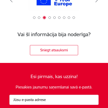
Vai šī informācija bija noderīga?
Sniegt atsauksmi
Esi pirmais, kas uzzina!
Piesakies jaunumu saņemšanai savā e-pastā.