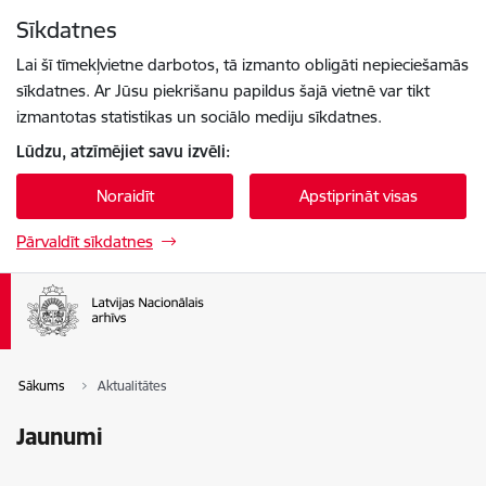
Pāriet uz lapas saturu
Sīkdatnes
Spied
lai meklētu
Enter
Lai šī tīmekļvietne darbotos, tā izmanto obligāti nepieciešamās
sīkdatnes. Ar Jūsu piekrišanu papildus šajā vietnē var tikt
izmantotas statistikas un sociālo mediju sīkdatnes.
Lūdzu, atzīmējiet savu izvēli:
Noraidīt
Apstiprināt visas
Pārvaldīt sīkdatnes
Sākums
Aktualitātes
Jaunumi