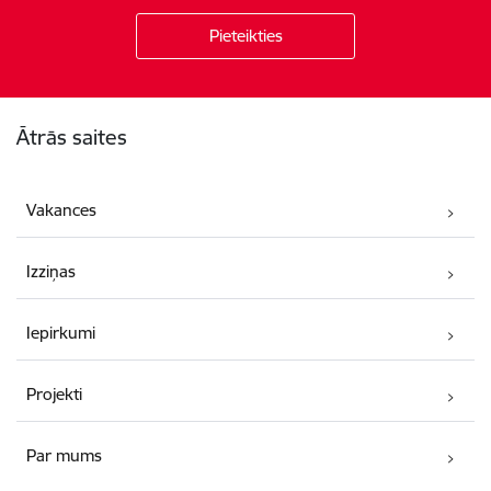
Kājene
Ātrās saites
Vakances
Izziņas
Iepirkumi
Projekti
Par mums