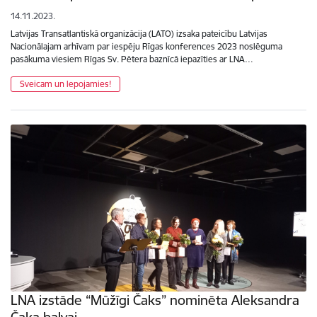
14.11.2023.
Latvijas Transatlantiskā organizācija (LATO) izsaka pateicību Latvijas
Nacionālajam arhīvam par iespēju Rīgas konferences 2023 noslēguma
pasākuma viesiem Rīgas Sv. Pētera baznīcā iepazīties ar LNA…
Sveicam un lepojamies!
LNA izstāde “Mūžīgi Čaks” nominēta Aleksandra
Čaka balvai