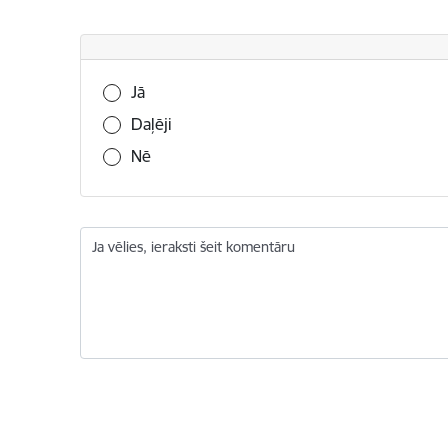
Vai šī informācija bija noderīga?
Jā
Daļēji
Nē
Ja vēlies, ieraksti šeit komentāru