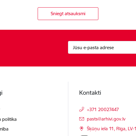
Sniegt atsauksmi
i
Kontakti
t
+371 20027447
E-pasts:
pasts@arhivi.gov.lv
 politika
Šķūņu iela 11, Rīga, LV
mība