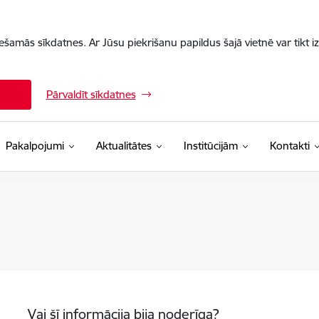
iešamās sīkdatnes. Ar Jūsu piekrišanu papildus šajā vietnē var tikt i
Pārvaldīt sīkdatnes
Pakalpojumi
Aktualitātes
Institūcijām
Kontakti
Vai šī informācija bija noderīga?