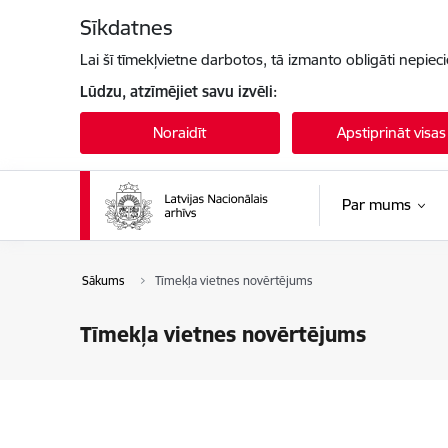
Pāriet uz lapas saturu
Sīkdatnes
Lai šī tīmekļvietne darbotos, tā izmanto obligāti nepiec
Lūdzu, atzīmējiet savu izvēli:
Noraidīt
Apstiprināt visas
Par mums
Sākums
Tīmekļa vietnes novērtējums
Tīmekļa vietnes novērtējums