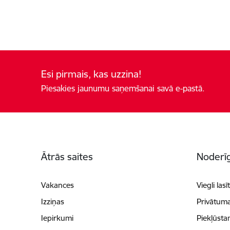
Esi pirmais, kas uzzina!
Piesakies jaunumu saņemšanai savā e-pastā.
Kājene
Ātrās saites
Noderīg
Vakances
Viegli lasī
Izziņas
Privātuma
Iepirkumi
Piekļūsta