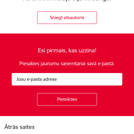
Sniegt atsauksmi
Esi pirmais, kas uzzina!
Piesakies jaunumu saņemšanai savā e-pastā.
Kājene
Ātrās saites