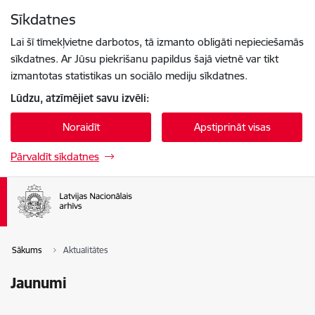
Pāriet uz lapas saturu
Sīkdatnes
Spied
lai meklētu
Enter
Lai šī tīmekļvietne darbotos, tā izmanto obligāti nepieciešamās
sīkdatnes. Ar Jūsu piekrišanu papildus šajā vietnē var tikt
izmantotas statistikas un sociālo mediju sīkdatnes.
Lūdzu, atzīmējiet savu izvēli:
Noraidīt
Apstiprināt visas
Pārvaldīt sīkdatnes
Sākums
Aktualitātes
Jaunumi