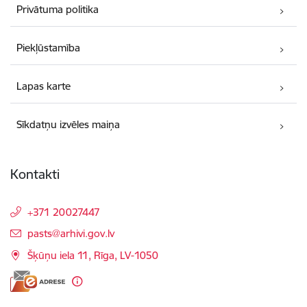
Privātuma politika
Piekļūstamība
Lapas karte
Sīkdatņu izvēles maiņa
Kontakti
+371 20027447
E-pasts:
pasts@arhivi.gov.lv
Šķūņu iela 11, Rīga, LV-1050