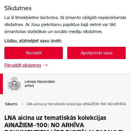
Pāriet uz lapas saturu
Sīkdatnes
Spied
lai meklētu
Enter
Lai šī tīmekļvietne darbotos, tā izmanto obligāti nepieciešamās
sīkdatnes. Ar Jūsu piekrišanu papildus šajā vietnē var tikt
izmantotas statistikas un sociālo mediju sīkdatnes.
Lūdzu, atzīmējiet savu izvēli:
Noraidīt
Apstiprināt visas
Pārvaldīt sīkdatnes
Sākums
LNA aicina uz tematiskās kolekcijas AINAŽIEM–100: NO ARHĪVA
LNA aicina uz tematiskās kolekcijas
AINAŽIEM–100: NO ARHĪVA