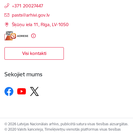
+371 20027447
E-pasts:
pasts@arhivi.gov.lv
Šķūņu iela 11, Rīga, LV-1050
Visi kontakti
Sekojiet mums
© 2026 Latvijas Nacionālais arhīvs, publicētā satura visas tiesības aizsargātas.
© 2020 Valsts kanceleja, Tīmekļvietņu vienotās platformas visas tiesības