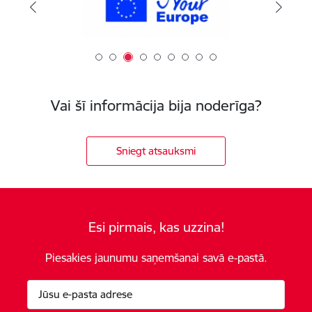
Vai šī informācija bija noderīga?
Sniegt atsauksmi
Esi pirmais, kas uzzina!
Piesakies jaunumu saņemšanai savā e-pastā.