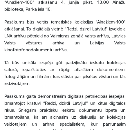
“Ainažiem-100” atklāšanu
4. jūnijā plkst. 13.00 Ainažu
bibliotēkā, Parka ielā 16
.
Pasākums būs veltīts tematiskās kolekcijas “Ainažiem-100”
atklāšanai. To digitālajā vietnē “Redzi, dzirdi Latviju!” izveidoja
LNA arhīvu pētnieki no Valmieras zonālā valsts arhīva, Latvijas
Valsts vēstures arhīva un Latvijas Valsts
kinofotofonodokumentu arhīva.
Tā būs unikāla iespēja gūt padziļinātu ieskatu kolekcijas
saturā, iepazīstoties ar rūpīgi atlasītiem dokumentiem,
fotogrāfijām un filmām, kas stāsta par pilsētas vēsturi un tās
iedzīvotājiem.
Pasākuma gaitā demonstrēsim digitālās pētniecības iespējas,
izmantojot krātuvi “Redzi, dzirdi Latviju!” un citus digitālos
rīkus. Sniegsim praktisku ieskatu dokumentu izpētē un
izmantošanā, kā arī aicināsim uz diskusiju ar kolekcijas
veidotājiem un arhīva speciālistiem, kur pārrunāsim