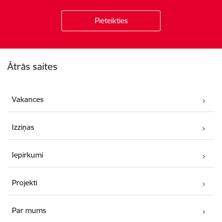
Kājene
Ātrās saites
Vakances
Izziņas
Iepirkumi
Projekti
Par mums