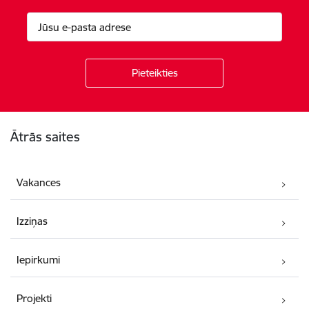
Kājene
Ātrās saites
Vakances
Izziņas
Iepirkumi
Projekti