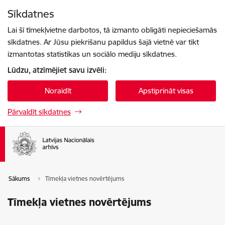
Pāriet uz lapas saturu
Sīkdatnes
Spied
lai meklētu
Enter
Lai šī tīmekļvietne darbotos, tā izmanto obligāti nepieciešamās
sīkdatnes. Ar Jūsu piekrišanu papildus šajā vietnē var tikt
izmantotas statistikas un sociālo mediju sīkdatnes.
Lūdzu, atzīmējiet savu izvēli:
Noraidīt
Apstiprināt visas
Pārvaldīt sīkdatnes
Sākums
Tīmekļa vietnes novērtējums
Tīmekļa vietnes novērtējums