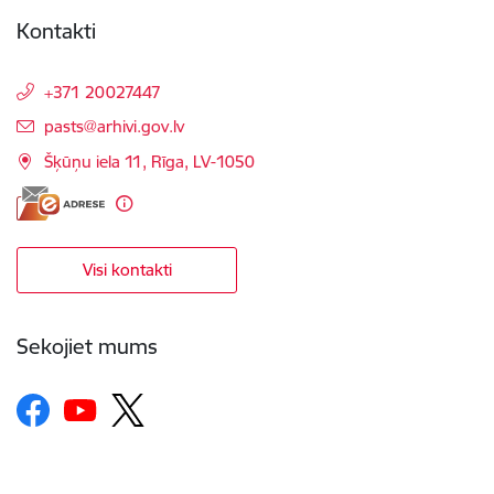
Kontakti
+371 20027447
E-pasts:
pasts@arhivi.gov.lv
Šķūņu iela 11, Rīga, LV-1050
Visi kontakti
Sekojiet mums