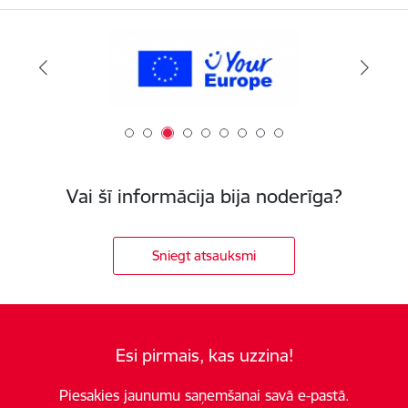
Vai šī informācija bija noderīga?
Sniegt atsauksmi
Esi pirmais, kas uzzina!
Piesakies jaunumu saņemšanai savā e-pastā.