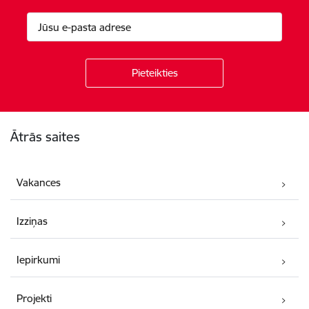
Kājene
Ātrās saites
Vakances
Izziņas
Iepirkumi
Projekti