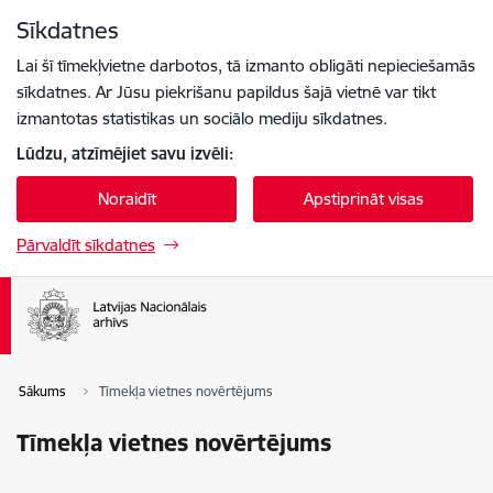
Pāriet uz lapas saturu
Sīkdatnes
Spied
lai meklētu
Enter
Lai šī tīmekļvietne darbotos, tā izmanto obligāti nepieciešamās
sīkdatnes. Ar Jūsu piekrišanu papildus šajā vietnē var tikt
izmantotas statistikas un sociālo mediju sīkdatnes.
Lūdzu, atzīmējiet savu izvēli:
Noraidīt
Apstiprināt visas
Pārvaldīt sīkdatnes
Sākums
Tīmekļa vietnes novērtējums
Tīmekļa vietnes novērtējums