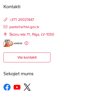
Kontakti
+371 20027447
E-pasts:
pasts@arhivi.gov.lv
Šķūņu iela 11, Rīga, LV-1050
Visi kontakti
Sekojiet mums