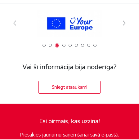
Vai šī informācija bija noderīga?
Sniegt atsauksmi
Esi pirmais, kas uzzina!
Piesakies jaunumu saņemšanai savā e-pastā.