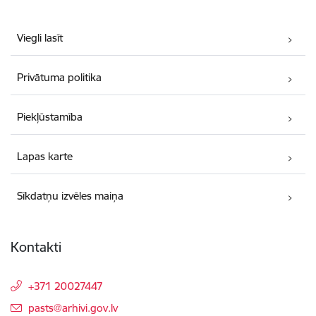
Viegli lasīt
Privātuma politika
Piekļūstamība
Lapas karte
Sīkdatņu izvēles maiņa
Kontakti
+371 20027447
E-pasts:
pasts@arhivi.gov.lv