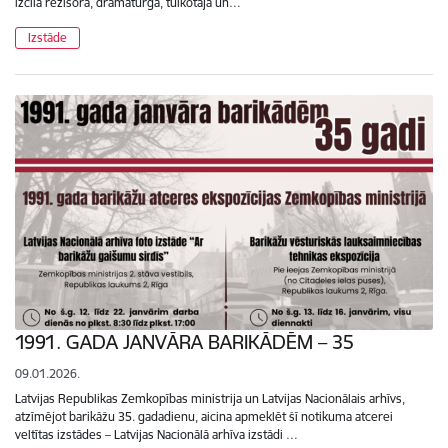
izcilā režisora, dramaturga, tulkotāja un…
Izstāde
1991. GADA JANVĀRA BARIKĀDĒM – 35
09.01.2026.
Latvijas Republikas Zemkopības ministrija un Latvijas Nacionālais arhīvs,
atzīmējot barikāžu 35. gadadienu, aicina apmeklēt šī notikuma atcerei
veltītas izstādes – Latvijas Nacionālā arhīva izstādi …