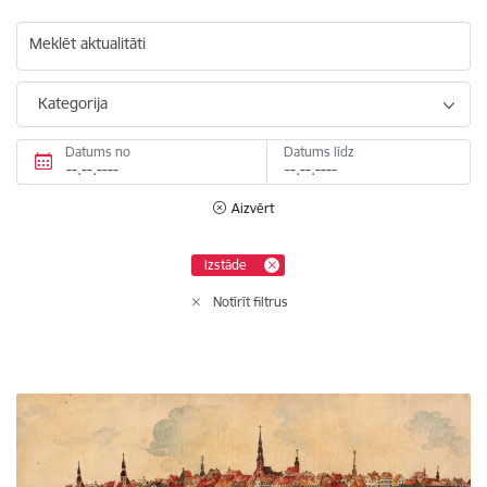
Meklēt aktualitāti
Kategorija
Datums no
Datums līdz
Aizvērt
Izstāde
Notīrīt filtrus