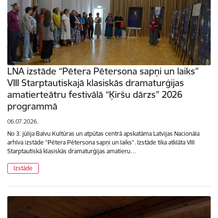
LNA izstāde “Pētera Pētersona sapņi un laiks”
VIII Starptautiskajā klasiskās dramaturģijas
amatierteātru festivālā “Ķiršu dārzs” 2026
programmā
06.07.2026.
No 3. jūlija Balvu Kultūras un atpūtas centrā apskatāma Latvijas Nacionāla
arhīva izstāde “Pētera Pētersona sapņi un laiks”. Izstāde tika atklāta VIII
Starptautiskā klasiskās dramaturģijas amatieru…
Izstāde