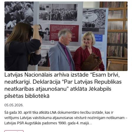
Latvijas Nacionālais arhīva izstāde “Esam brīvi,
neatkarīgi. Deklarācija “Par Latvijas Republikas
neatkarības atjaunošanu” atklāta Jēkabpils
pilsētas bibliotēkā
05.05.2026.
Šā gada 30. aprīlī tika atklāta LNA dokumentāro liecību izstāde, kas ir
veltījums Latvijas valstiskuma atjaunošanas vēsturē nozīmīgam notikumam –
Latvijas PSR Augstākās padomes 1990. gada 4. maijā…