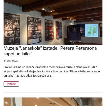
Muzejā "Jāņaskola” izstāde “Pētera Pētersona
sapņi un laiks”
13.06.2026.
Emīla Dārziņa un Jāņa Sudrabkalna memoriālajā muzejā "Jāņaskola" līdz 1.
jūlijam apskatāma Latvijas Nacionāla arhīva izstāde “Pētera Pētersona sapņi
un laiks”. Izstāde atklāj izcilā režisora,…
Izstāde