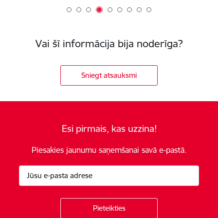
Vai šī informācija bija noderīga?
Sniegt atsauksmi
Esi pirmais, kas uzzina!
Piesakies jaunumu saņemšanai savā e-pastā.