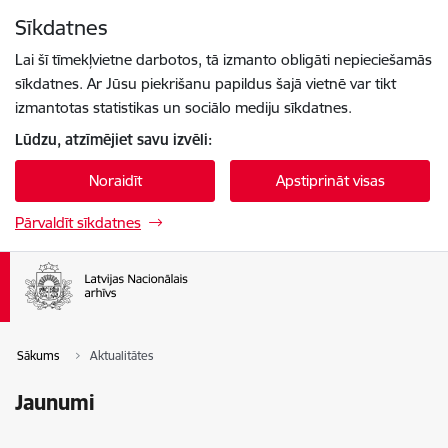
Pāriet uz lapas saturu
Sīkdatnes
Spied
lai meklētu
Enter
Lai šī tīmekļvietne darbotos, tā izmanto obligāti nepieciešamās
sīkdatnes. Ar Jūsu piekrišanu papildus šajā vietnē var tikt
izmantotas statistikas un sociālo mediju sīkdatnes.
Lūdzu, atzīmējiet savu izvēli:
Noraidīt
Apstiprināt visas
Pārvaldīt sīkdatnes
Sākums
Aktualitātes
Jaunumi