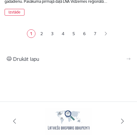
gadadienu. Pasākuma pirmajā daļā LNA Vidzemes reģionālā…
Izstāde
Lapošana
1
2
3
4
5
6
7
Pašreizējā lapa
Lapa
Lapa
Lapa
Lapa
Lapa
Drukāt lapu