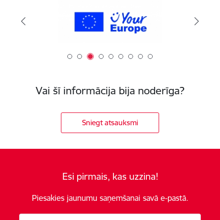
Vai šī informācija bija noderīga?
Sniegt atsauksmi
Esi pirmais, kas uzzina!
Piesakies jaunumu saņemšanai savā e-pastā.