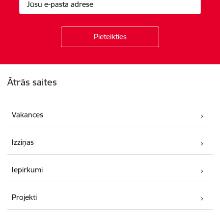
Kājene
Ātrās saites
Vakances
Izziņas
Iepirkumi
Projekti