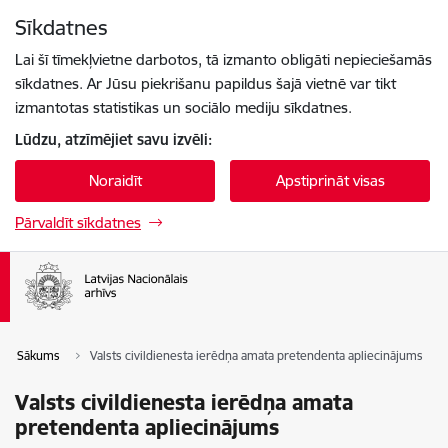
Pāriet uz lapas saturu
Sīkdatnes
Spied
lai meklētu
Enter
Lai šī tīmekļvietne darbotos, tā izmanto obligāti nepieciešamās
sīkdatnes. Ar Jūsu piekrišanu papildus šajā vietnē var tikt
izmantotas statistikas un sociālo mediju sīkdatnes.
Lūdzu, atzīmējiet savu izvēli:
Noraidīt
Apstiprināt visas
Pārvaldīt sīkdatnes
Sākums
Valsts civildienesta ierēdņa amata pretendenta apliecinājums
Valsts civildienesta ierēdņa amata
pretendenta apliecinājums