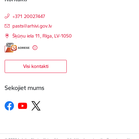
+371 20027447
E-pasts:
pasts@arhivi.gov.lv
Šķūņu iela 11, Rīga, LV-1050
Visi kontakti
Sekojiet mums