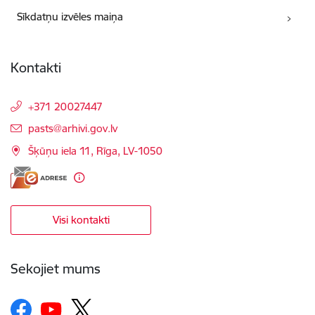
Sīkdatņu izvēles maiņa
Kontakti
+371 20027447
E-pasts:
pasts@arhivi.gov.lv
Šķūņu iela 11, Rīga, LV-1050
Visi kontakti
Sekojiet mums