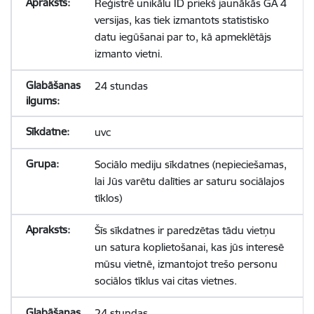
Reģistrē unikālu ID priekš jaunākās GA 4
versijas, kas tiek izmantots statistisko
datu iegūšanai par to, kā apmeklētājs
izmanto vietni.
24 stundas
uvc
Sociālo mediju sīkdatnes (nepieciešamas,
lai Jūs varētu dalīties ar saturu sociālajos
tīklos)
Šīs sīkdatnes ir paredzētas tādu vietņu
un satura koplietošanai, kas jūs interesē
mūsu vietnē, izmantojot trešo personu
sociālos tīklus vai citas vietnes.
24 stundas