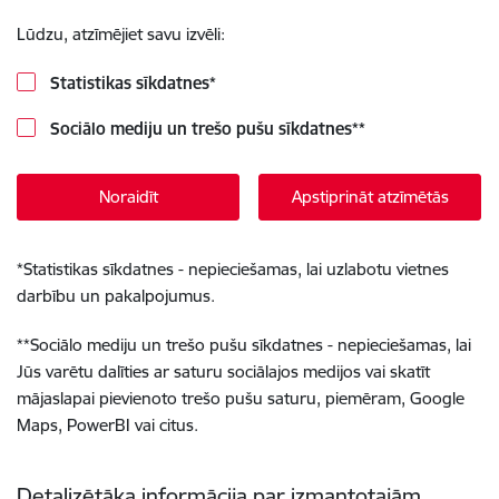
Lūdzu, atzīmējiet savu izvēli:
Statistikas sīkdatnes
*
Sociālo mediju un trešo pušu sīkdatnes
**
Noraidīt
Apstiprināt atzīmētās
*
Statistikas sīkdatnes - nepieciešamas, lai uzlabotu vietnes
darbību un pakalpojumus.
**
Sociālo mediju un trešo pušu sīkdatnes - nepieciešamas, lai
Jūs varētu dalīties ar saturu sociālajos medijos vai skatīt
mājaslapai pievienoto trešo pušu saturu, piemēram, Google
Maps, PowerBI vai citus.
Detalizētāka informācija par izmantotajām