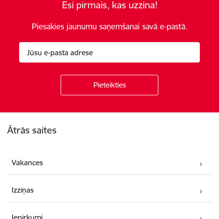
Esi pirmais, kas uzzina!
Piesakies jaunumu saņemšanai savā e-pastā.
Kājene
Ātrās saites
Vakances
Izziņas
Iepirkumi