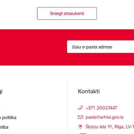
Sniegt atsauksmi
i
Kontakti
t
+371 20027447
E-pasts:
pasts@arhivi.gov.lv
 politika
Šķūņu iela 11, Rīga, LV
mība