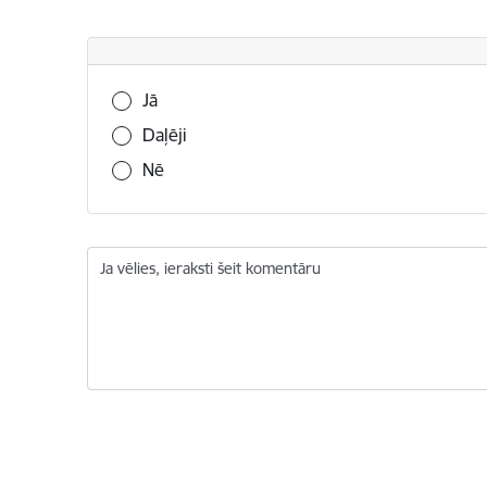
Vai šī informācija bija noderīga?
Jā
Daļēji
Nē
Ja vēlies, ieraksti šeit komentāru