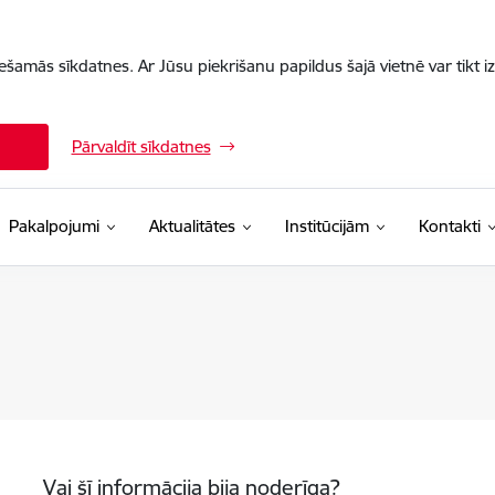
iešamās sīkdatnes. Ar Jūsu piekrišanu papildus šajā vietnē var tikt i
Pārvaldīt sīkdatnes
Pakalpojumi
Aktualitātes
Institūcijām
Kontakti
Vai šī informācija bija noderīga?