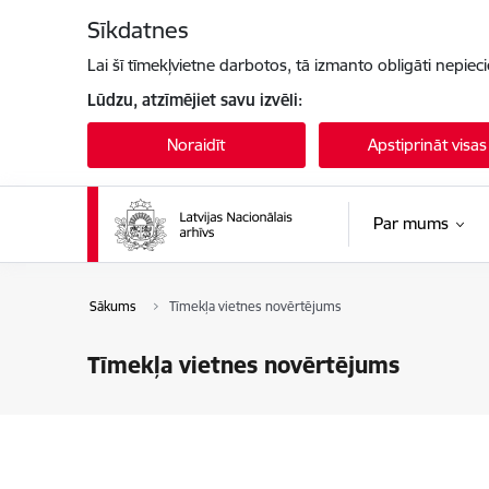
Pāriet uz lapas saturu
Sīkdatnes
Lai šī tīmekļvietne darbotos, tā izmanto obligāti nepiec
Lūdzu, atzīmējiet savu izvēli:
Noraidīt
Apstiprināt visas
Par mums
Sākums
Tīmekļa vietnes novērtējums
Tīmekļa vietnes novērtējums