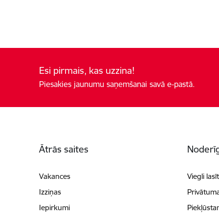
Esi pirmais, kas uzzina!
Piesakies jaunumu saņemšanai savā e-pastā.
Kājene
Ātrās saites
Noderīg
Vakances
Viegli lasī
Izziņas
Privātuma
Iepirkumi
Piekļūsta