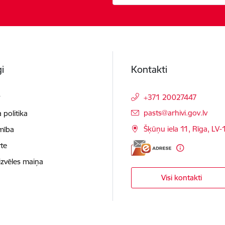
i
Kontakti
t
+371 20027447
E-pasts:
pasts@arhivi.gov.lv
 politika
Šķūņu iela 11, Rīga, LV
mība
te
izvēles maiņa
Visi kontakti