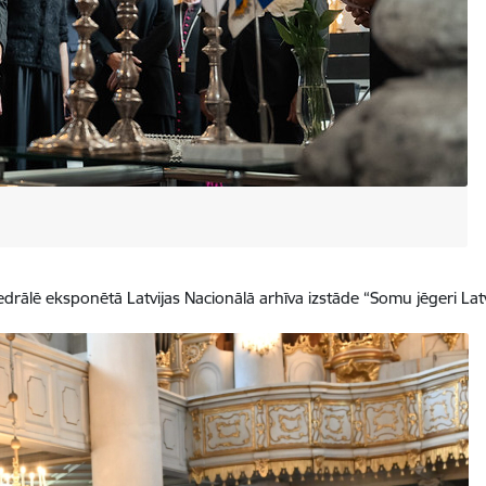
drālē eksponētā Latvijas Nacionālā arhīva izstāde “Somu jēgeri Latv