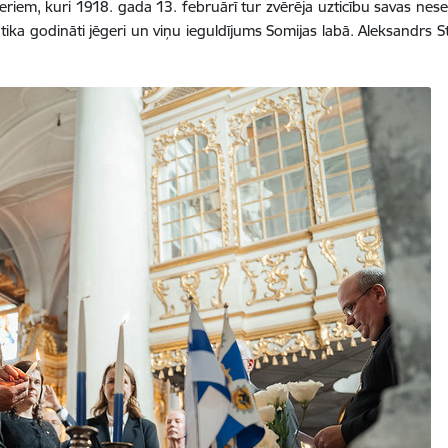
iem, kuri 1918. gada 13. februārī tur zvērēja uzticību savas nesen 
i tika godināti jēgeri un viņu ieguldījums Somijas labā. Aleksandrs