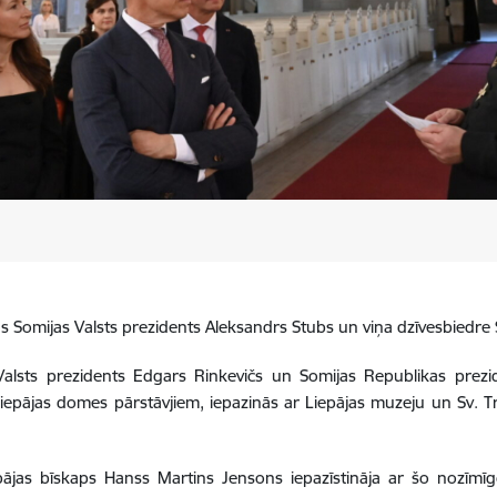
ējās Somijas Valsts prezidents Aleksandrs Stubs un viņa dzīvesbiedr
alsts prezidents Edgars Rinkevičs un Somijas Republikas prezid
iepājas domes pārstāvjiem, iepazinās ar Liepājas muzeju un Sv. Trī
ājas bīskaps Hanss Martins Jensons iepazīstināja ar šo nozīmīgo