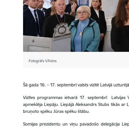
Fotogrāfs V.Pelns
Šā gada 16. – 17. septembrī valsts vizītē Latvijā uztur
Vizītes programmas ietvarā 17. septembrī Latvijas V
apmeklēja Liepāju. Liepājā Aleksandrs Stubs tikās ar L
bruņoto spēku Jūras spēku štābu.
Somijas prezidentu un viņu pavadošo delegācija Liep