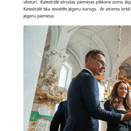
vēsturi. Katedrālē atrodas piemiņas plāksne somu jēger
Katedrālē tika iesvētīts jēgeru karogs. Ar atceres brīd
jēgeru piemiņai.