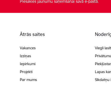
Piesakies jaunumu saņemšanai savā e-pastā.
Kājene
Ātrās saites
Noderīg
Vakances
Viegli lasī
Izziņas
Privātuma
Iepirkumi
Piekļūsta
Projekti
Lapas kar
Par mums
Sīkdatņu 