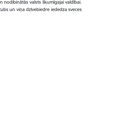
nodibinātās valsts likumīgajai valdībai.
 Stubs un viņa dzīvebiedre iededza sveces