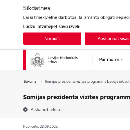
Pāriet uz lapas saturu
Sīkdatnes
Lai šī tīmekļvietne darbotos, tā izmanto obligāti nepiec
Lūdzu, atzīmējiet savu izvēli:
Noraidīt
Apstiprināt visas
Par mums
Sākums
Somijas prezidenta vizītes programmā Liepājā iekļauta
Somijas prezidenta vizītes programmā
Atskaņot tekstu
Publicēts: 23.09.2025.