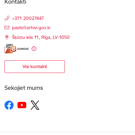
Kontakti
+371 20027447
E-pasts:
pasts@arhivi.gov.lv
Šķūņu iela 11, Rīga, LV-1050
Visi kontakti
Sekojiet mums