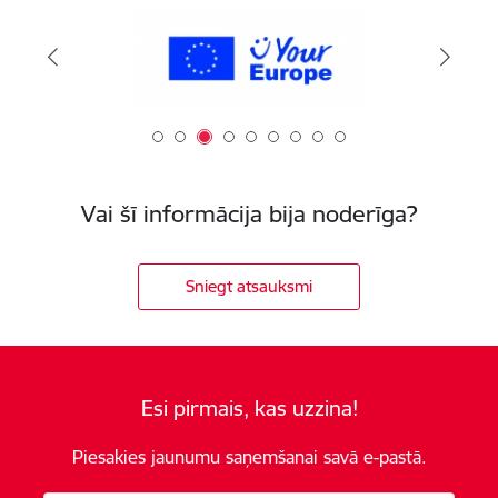
Vai šī informācija bija noderīga?
Sniegt atsauksmi
Esi pirmais, kas uzzina!
Piesakies jaunumu saņemšanai savā e-pastā.