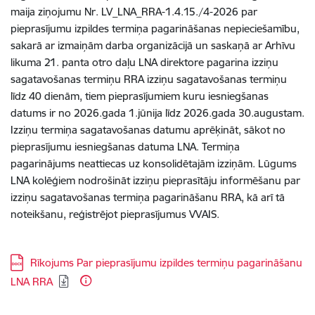
maija ziņojumu Nr. LV_LNA_RRA-1.4.15./4-2026 par
pieprasījumu izpildes termiņa pagarināšanas nepieciešamību,
sakarā ar izmaiņām darba organizācijā un saskaņā ar Arhīvu
likuma 21. panta otro daļu LNA direktore pagarina izziņu
sagatavošanas termiņu RRA izziņu sagatavošanas termiņu
līdz 40 dienām, tiem pieprasījumiem kuru iesniegšanas
datums ir no 2026.gada 1.jūnija līdz 2026.gada 30.augustam.
Izziņu termiņa sagatavošanas datumu aprēķināt, sākot no
pieprasījumu iesniegšanas datuma LNA. Termiņa
pagarinājums neattiecas uz konsolidētajām izziņām. Lūgums
LNA kolēģiem nodrošināt izziņu pieprasītāju informēšanu par
izziņu sagatavošanas termiņa pagarināšanu RRA, kā arī tā
noteikšanu, reģistrējot pieprasījumus VVAIS.
Lejupielādēt:
Rīkojums Par pieprasījumu izpildes termiņu pagarināšanu
LNA RRA