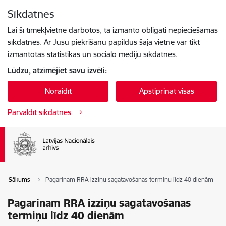
Pāriet uz lapas saturu
Sīkdatnes
Spied
lai meklētu
Enter
Lai šī tīmekļvietne darbotos, tā izmanto obligāti nepieciešamās
sīkdatnes. Ar Jūsu piekrišanu papildus šajā vietnē var tikt
izmantotas statistikas un sociālo mediju sīkdatnes.
Lūdzu, atzīmējiet savu izvēli:
Noraidīt
Apstiprināt visas
Pārvaldīt sīkdatnes
Sākums
Pagarinam RRA izziņu sagatavošanas termiņu līdz 40 dienām
Pagarinam RRA izziņu sagatavošanas
termiņu līdz 40 dienām