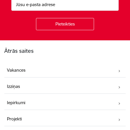
Kājene
Ātrās saites
Vakances
Izziņas
Iepirkumi
Projekti