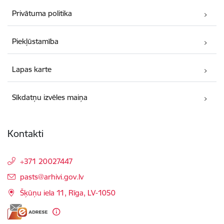
Privātuma politika
Piekļūstamība
Lapas karte
Sīkdatņu izvēles maiņa
Kontakti
+371 20027447
E-pasts:
pasts@arhivi.gov.lv
Šķūņu iela 11, Rīga, LV-1050