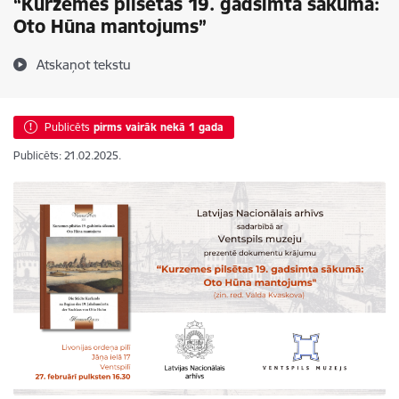
“Kurzemes pilsētas 19. gadsimta sākumā:
Oto Hūna mantojums”
Atskaņot tekstu
Publicēts
pirms vairāk nekā 1 gada
Publicēts: 21.02.2025.