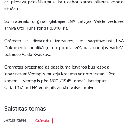
arī piedāvā priekšlikumus, kā uzlabot katras pilsētas kopējo
situāciju.
Šo materiālu oriģināli glabājas LNA Latvijas Valsts vēstures
arhīvā Oto Hūna fondā (6810. f.).
Grāmata ir divvalodu izdevums, ko sagatavojusi LNA
Dokumentu publikāciju un popularizēšanas nodaļas vadošā
pētniece Valda Kvaskova.
Grāmatas prezentācijas pasākuma ietvaros būs iespēja
iepazīties ar Ventspils muzeja krājuma veidoto izstādi “Pēc
kariem… Ventspils pēc 1812./1945. gada”, kas tapusi
sadarbībā ar LNA Ventspils zonālo valsts arhīvu.
Saistītas tēmas
Aktualitātes:
Grāmata