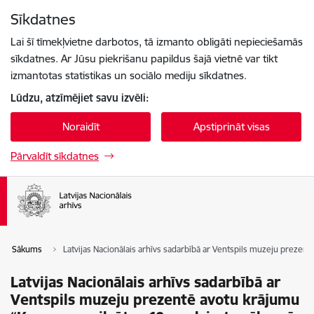
Pāriet uz lapas saturu
Sīkdatnes
Spied
lai meklētu
Enter
Lai šī tīmekļvietne darbotos, tā izmanto obligāti nepieciešamās
sīkdatnes. Ar Jūsu piekrišanu papildus šajā vietnē var tikt
izmantotas statistikas un sociālo mediju sīkdatnes.
Lūdzu, atzīmējiet savu izvēli:
Noraidīt
Apstiprināt visas
Pārvaldīt sīkdatnes
Sākums
Latvijas Nacionālais arhīvs sadarbībā ar Ventspils muzeju preze
Latvijas Nacionālais arhīvs sadarbībā ar
Ventspils muzeju prezentē avotu krājumu