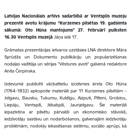
Latvijas Nacionālais arhīvs sadarbībā ar Ventspils muzeju
prezentē avotu krājumu “Kurzemes pilsētas 19. gadsimta
sākumā: Oto Hūna mantojums” 27. februārī pulksten
16.30 Ventspils muzejā
Jāņa ielā 17.
Grāmatas prezentācijas ietvaros uzstāsies LNA direktore Māra
Sprūdža un Dokumentu publikāciju un popularizēšanas
nodaļas vadītāja un sērijas “Vēstures avoti” galvenā redaktore
Anita Čerpinska.
Izdevumā publicēti vācbaltiešu izcelsmes ārsta Oto Hūna
(1764–1832) apkopotie materiāli par 11 Kurzemes pilsētām –
Jelgavu, Bausku, Tukumu, Kuldīgu, Aizputi, Pilteni, Grobiņu,
Liepāju, Ventspili, Jēkabpili, Jaunjelgavu. Šie materiāli
iepazīstina ar pilsētu pārvaldi un ekonomisko stāvokli,
iedzīvotāju sastāvu un nodarbošanos, galvenajām iedzīvotāju
problēmām, nodokļu iekasēšanas sistēmu, sociālo aprūpi, kā