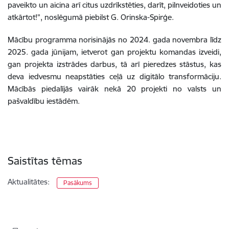
paveikto un aicina arī citus uzdrīkstēties, darīt, pilnveidoties un
atkārtot!”, noslēgumā piebilst G. Orinska-Spirģe.
Mācību programma norisinājās no 2024. gada novembra līdz
2025. gada jūnijam, ietverot gan projektu komandas izveidi,
gan projekta izstrādes darbus, tā arī pieredzes stāstus, kas
deva iedvesmu neapstāties ceļā uz digitālo transformāciju.
Mācībās piedalījās vairāk nekā 20 projekti no valsts un
pašvaldību iestādēm.
Saistītas tēmas
Aktualitātes:
Pasākums