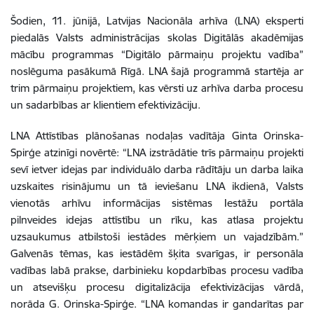
Šodien, 11. jūnijā, Latvijas Nacionāla arhīva (LNA) eksperti
piedalās Valsts administrācijas skolas Digitālās akadēmijas
mācību programmas “Digitālo pārmaiņu projektu vadība”
noslēguma pasākumā Rīgā. LNA šajā programmā startēja ar
trim pārmaiņu projektiem, kas vērsti uz arhīva darba procesu
un sadarbības ar klientiem efektivizāciju.
LNA Attīstības plānošanas nodaļas vadītāja Ginta Orinska-
Spirģe atzinīgi novērtē: “LNA izstrādātie trīs pārmaiņu projekti
sevī ietver idejas par individuālo darba rādītāju un darba laika
uzskaites risinājumu un tā ieviešanu LNA ikdienā, Valsts
vienotās arhīvu informācijas sistēmas Iestāžu portāla
pilnveides idejas attīstību un rīku, kas atlasa projektu
uzsaukumus atbilstoši iestādes mērķiem un vajadzībām.”
Galvenās tēmas, kas iestādēm šķita svarīgas, ir personāla
vadības labā prakse, darbinieku kopdarbības procesu vadība
un atsevišķu procesu digitalizācija efektivizācijas vārdā,
norāda G. Orinska-Spirģe. “LNA komandas ir gandarītas par