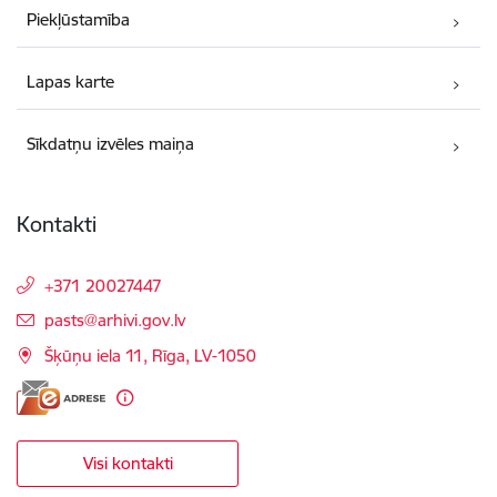
Piekļūstamība
Lapas karte
Sīkdatņu izvēles maiņa
Kontakti
+371 20027447
E-pasts:
pasts@arhivi.gov.lv
Šķūņu iela 11, Rīga, LV-1050
Visi kontakti