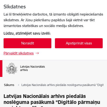
Pāriet uz lapas saturu
Sīkdatnes
Spied
lai meklētu
Enter
Lai šī tīmekļvietne darbotos, tā izmanto obligāti nepieciešamās
sīkdatnes. Ar Jūsu piekrišanu papildus šajā vietnē var tikt
izmantotas statistikas un sociālo mediju sīkdatnes.
Lūdzu, atzīmējiet savu izvēli:
Noraidīt
Apstiprināt visas
Pārvaldīt sīkdatnes
Sākums
Latvijas Nacionālais arhīvs piedalās noslēguma pasākumā “Digitāl
Latvijas Nacionālais arhīvs piedalās
noslēguma pasākumā “Digitālo pārmaiņu