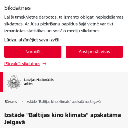
Pāriet uz lapas saturu
Sīkdatnes
Spied
lai meklētu
Enter
Lai šī tīmekļvietne darbotos, tā izmanto obligāti nepieciešamās
sīkdatnes. Ar Jūsu piekrišanu papildus šajā vietnē var tikt
izmantotas statistikas un sociālo mediju sīkdatnes.
Lūdzu, atzīmējiet savu izvēli:
Noraidīt
Apstiprināt visas
Pārvaldīt sīkdatnes
Sākums
Izstāde "Baltijas kino klimats" apskatāma Jelgavā
Izstāde "Baltijas kino klimats" apskatāma
Jelgavā