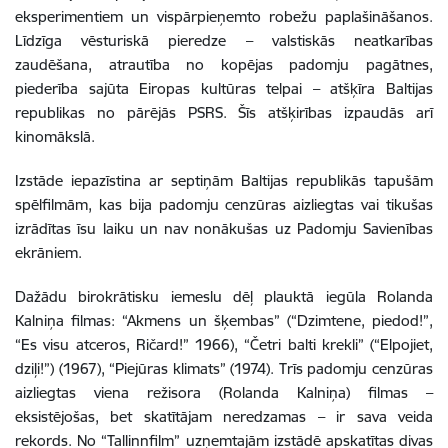
eksperimentiem un vispārpieņemto robežu paplašināšanos.
Līdzīga vēsturiskā pieredze – valstiskās neatkarības
zaudēšana, atrautība no kopējas padomju pagātnes,
piederība sajūta Eiropas kultūras telpai – atšķīra Baltijas
republikas no pārējās PSRS. Šīs atšķirības izpaudās arī
kinomākslā.
Izstāde iepazīstina ar septiņām Baltijas republikās tapušām
spēlfilmām, kas bija padomju cenzūras aizliegtas vai tikušas
izrādītas īsu laiku un nav nonākušas uz Padomju Savienības
ekrāniem.
Dažādu birokrātisku iemeslu dēļ plauktā iegūla Rolanda
Kalniņa filmas: “Akmens un šķembas” (“Dzimtene, piedod!”,
“Es visu atceros, Ričard!” 1966), “Četri balti krekli” (“Elpojiet,
dziļi!”) (1967), “Piejūras klimats” (1974). Trīs padomju cenzūras
aizliegtas viena režisora (Rolanda Kalniņa) filmas –
eksistējošas, bet skatītājam neredzamas – ir sava veida
rekords. No “Tallinnfilm” uzņemtajām izstādē apskatītas divas