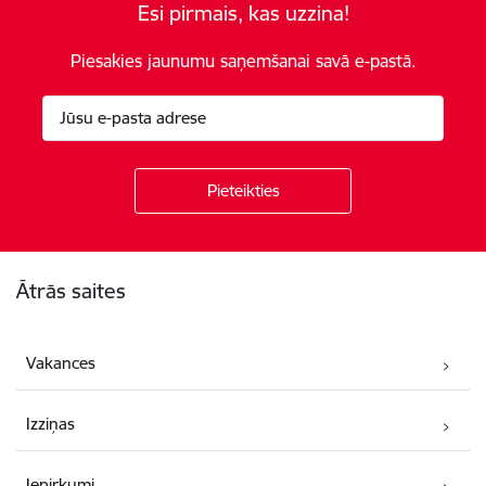
Esi pirmais, kas uzzina!
Piesakies jaunumu saņemšanai savā e-pastā.
Kājene
Ātrās saites
Vakances
Izziņas
Iepirkumi