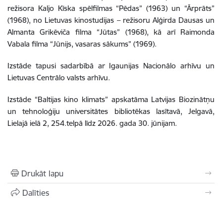
režisora Kaljo Kīska spēlfilmas “Pēdas” (1963) un “Ārprāts”
(1968), no Lietuvas kinostudijas – režisoru Alģirda Dausas un
Almanta Grikēviča filma “Jūtas” (1968), kā arī Raimonda
Vabala filma “Jūnijs, vasaras sākums” (1969).
Izstāde tapusi sadarbībā ar Igaunijas Nacionālo arhīvu un
Lietuvas Centrālo valsts arhīvu.
Izstāde “Baltijas kino klimats” apskatāma Latvijas Biozinātņu
un tehnoloģiju universitātes bibliotēkas lasītavā, Jelgavā,
Lielajā ielā 2, 254.telpā līdz 2026. gada 30. jūnijam.
Drukāt lapu
Dalīties