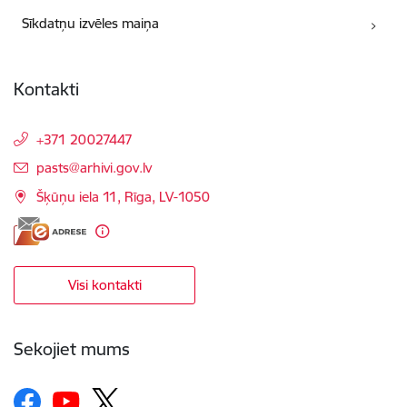
Sīkdatņu izvēles maiņa
Kontakti
+371 20027447
E-pasts:
pasts@arhivi.gov.lv
Šķūņu iela 11, Rīga, LV-1050
Visi kontakti
Sekojiet mums