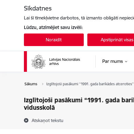
Pāriet uz lapas saturu
Sīkdatnes
Lai šī tīmekļvietne darbotos, tā izmanto obligāti nepiec
Lūdzu, atzīmējiet savu izvēli:
Noraidīt
Apstiprināt visas
Par mums
Sākums
Izglītojoši pasākumi “1991. gada barikādes atceroties”
Izglītojoši pasākumi “1991. gada bari
vidusskolā
Atskaņot tekstu