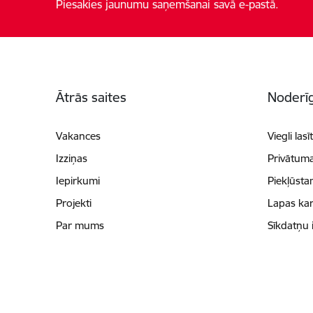
Piesakies jaunumu saņemšanai savā e-pastā.
Kājene
Ātrās saites
Noderīg
Vakances
Viegli lasī
Izziņas
Privātuma
Iepirkumi
Piekļūsta
Projekti
Lapas kar
Par mums
Sīkdatņu 