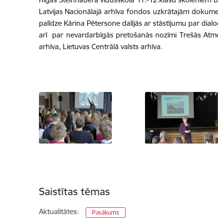
Latvijas Nacionālajā arhīva fondos uzkrātajām dokum
palīdze Kārina Pētersone dalījās ar stāstījumu par dial
arī par nevardarbīgās pretošanās nozīmi Trešās Atmod
arhīva, Lietuvas Centrālā valsts arhīva.
Saistītas tēmas
Aktualitātes:
Pasākums