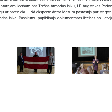
entārajām liecībām par Trešās Atmodas laiku, LR Augstākās Pado
ogu ar pretinieku, LNA eksperte Antra Mazūra pastāstīja par starpta
as laikā. Pasākumu papildināja dokumentārās liecības no Latvijas