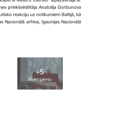
mes priekšsēdētāja Anatolija Gorbunova
utisko reakciju uz notikumiem Baltijā, kā
 Nacionālā arhīva, Igaunijas Nacionālā
+5
Atvērt galeriju