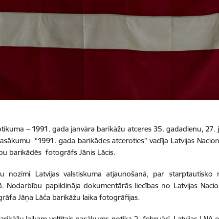
tikuma – 1991. gada janvāra barikāžu atceres 35. gadadienu, 27. j
 Pasākumu “1991. gada barikādes atceroties” vadīja Latvijas Naci
u barikādēs fotogrāfs Jānis Lācis.
u nozīmi Latvijas valstiskuma atjaunošanā, par starptautisko r
Nodarbību papildināja dokumentārās liecības no Latvijas Nacionā
ogrāfa Jāņa Lāča barikāžu laika fotogrāfijas.
rikāžu laikam veltītais pasākums notika 2. februārī. Latvijas LNA