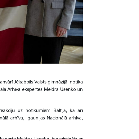
anvārī Jēkabpils Valsts ģimnāzijā notika
onālā Arhīva ekspertes Meldra Usenko un
eakciju uz notikumiem Baltijā, kā arī
lā arhīva, Igaunijas Nacionālā arhīva,
 eksperte Meldru Usenko iepazīstināja ar