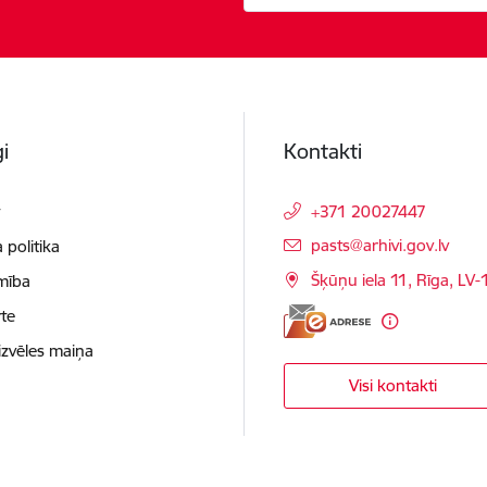
i
Kontakti
t
+371 20027447
E-pasts:
pasts@arhivi.gov.lv
 politika
Šķūņu iela 11, Rīga, LV
mība
te
izvēles maiņa
Visi kontakti