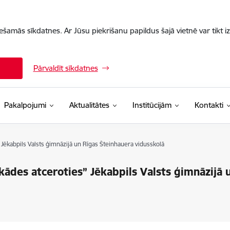
iešamās sīkdatnes. Ar Jūsu piekrišanu papildus šajā vietnē var tikt i
Pārvaldīt sīkdatnes
Pakalpojumi
Aktualitātes
Institūcijām
Kontakti
 Jēkabpils Valsts ģimnāzijā un Rīgas Šteinhauera vidusskolā
kādes atceroties” Jēkabpils Valsts ģimnāzijā 