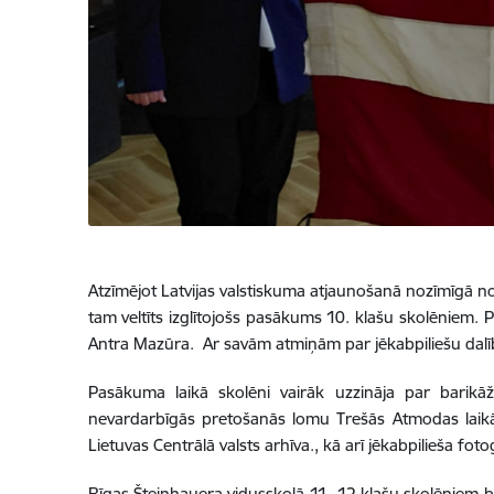
Atzīmējot Latvijas valstiskuma atjaunošanā nozīmīgā no
tam veltīts izglītojošs pasākums 10. klašu skolēniem.
Antra Mazūra. Ar savām atmiņām par jēkabpiliešu dalīb
Pasākuma laikā skolēni vairāk uzzināja par barikāž
nevardarbīgās pretošanās lomu Trešās Atmodas laikā. 
Lietuvas Centrālā valsts arhīva., kā arī jēkabpilieša fot
Rīgas Šteinhauera vidusskolā 11.-12.klašu skolēniem ba