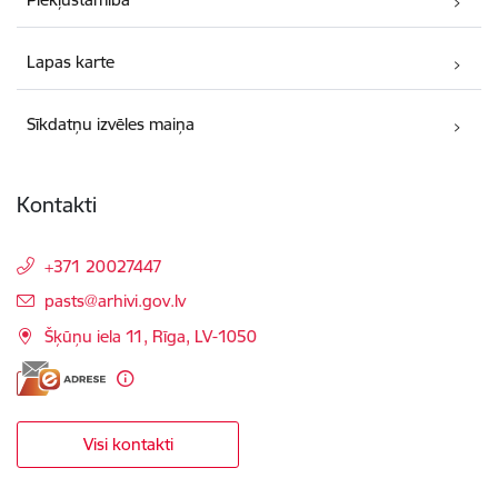
Lapas karte
Sīkdatņu izvēles maiņa
Kontakti
+371 20027447
E-pasts:
pasts@arhivi.gov.lv
Šķūņu iela 11, Rīga, LV-1050
Visi kontakti