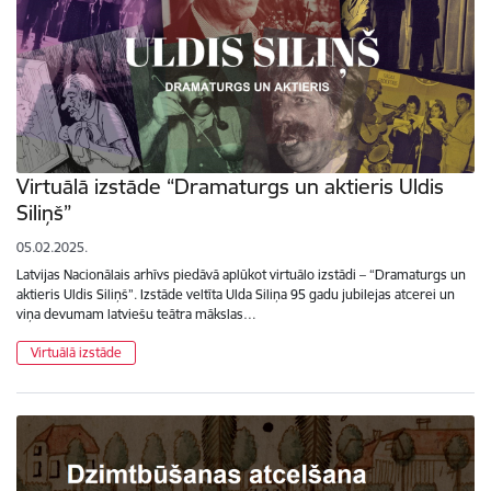
Virtuālā izstāde “Dramaturgs un aktieris Uldis
Siliņš”
05.02.2025.
Latvijas Nacionālais arhīvs piedāvā aplūkot virtuālo izstādi – “Dramaturgs un
aktieris Uldis Siliņš”. Izstāde veltīta Ulda Siliņa 95 gadu jubilejas atcerei un
viņa devumam latviešu teātra mākslas…
Virtuālā izstāde