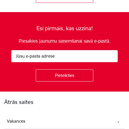
Esi pirmais, kas uzzina!
Piesakies jaunumu saņemšanai savā e-pastā.
Kājene
Ātrās saites
Vakances