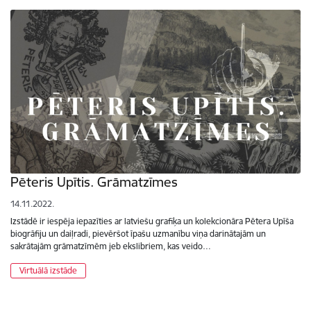
Pēteris Upītis. Grāmatzīmes
14.11.2022.
Izstādē ir iespēja iepazīties ar latviešu grafiķa un kolekcionāra Pētera Upīša
biogrāfiju un daiļradi, pievēršot īpašu uzmanību viņa darinātajām un
sakrātajām grāmatzīmēm jeb ekslibriem, kas veido…
Virtuālā izstāde