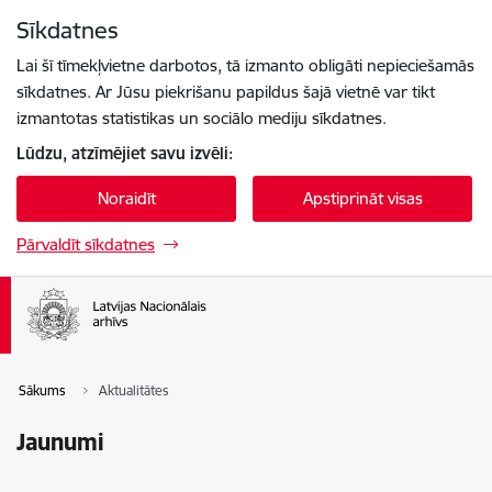
Pāriet uz lapas saturu
Sīkdatnes
Spied
lai meklētu
Enter
Lai šī tīmekļvietne darbotos, tā izmanto obligāti nepieciešamās
sīkdatnes. Ar Jūsu piekrišanu papildus šajā vietnē var tikt
izmantotas statistikas un sociālo mediju sīkdatnes.
Lūdzu, atzīmējiet savu izvēli:
Noraidīt
Apstiprināt visas
Pārvaldīt sīkdatnes
Sākums
Aktualitātes
Jaunumi