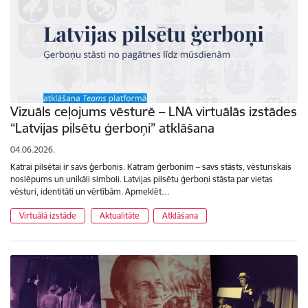
Vizuāls ceļojums vēsturē – LNA virtuālās izstādes
“Latvijas pilsētu ģerboņi” atklāšana
04.06.2026.
Katrai pilsētai ir savs ģerbonis. Katram ģerbonim – savs stāsts, vēsturiskais
noslēpums un unikāli simboli. Latvijas pilsētu ģerboņi stāsta par vietas
vēsturi, identitāti un vērtībām. Apmeklēt…
Virtuālā izstāde
Aktualitāte
Atklāšana