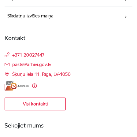
Sīkdatņu izvēles maiņa
Kontakti
+371 20027447
E-pasts:
pasts@arhivi.gov.lv
Šķūņu iela 11, Rīga, LV-1050
Visi kontakti
Sekojiet mums