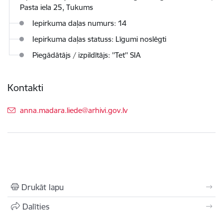
Pasta iela 25, Tukums
Iepirkuma daļas numurs: 14
Iepirkuma daļas statuss: Līgumi noslēgti
Piegādātājs / izpildītājs: ''Tet'' SIA
Kontakti
E-pasts:
anna.madara.liede@arhivi.gov.lv
Drukāt lapu
Dalīties