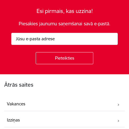
Esi pirmais, kas uzzina!
Piesakies jaunumu saņemšanai savā e-pastā.
Kājene
Ātrās saites
Vakances
Izziņas