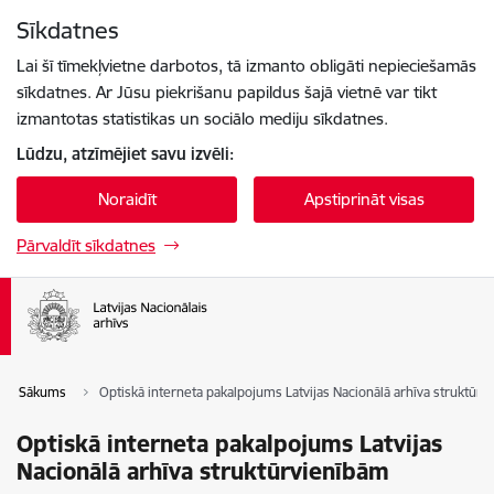
Pāriet uz lapas saturu
Sīkdatnes
Spied
lai meklētu
Enter
Lai šī tīmekļvietne darbotos, tā izmanto obligāti nepieciešamās
sīkdatnes. Ar Jūsu piekrišanu papildus šajā vietnē var tikt
izmantotas statistikas un sociālo mediju sīkdatnes.
Lūdzu, atzīmējiet savu izvēli:
Noraidīt
Apstiprināt visas
Pārvaldīt sīkdatnes
Sākums
Optiskā interneta pakalpojums Latvijas Nacionālā arhīva struktūr
Optiskā interneta pakalpojums Latvijas
Nacionālā arhīva struktūrvienībām