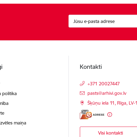
i
Kontakti
t
+371 20027447
E-pasts:
pasts@arhivi.gov.lv
 politika
Šķūņu iela 11, Rīga, LV
mība
te
izvēles maiņa
Visi kontakti