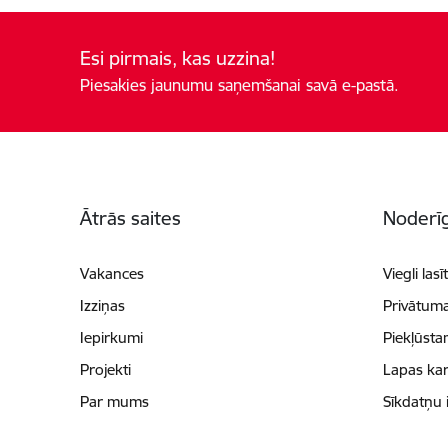
Esi pirmais, kas uzzina!
Piesakies jaunumu saņemšanai savā e-pastā.
Kājene
Ātrās saites
Noderīg
Vakances
Viegli lasī
Izziņas
Privātuma
Iepirkumi
Piekļūsta
Projekti
Lapas kar
Par mums
Sīkdatņu 