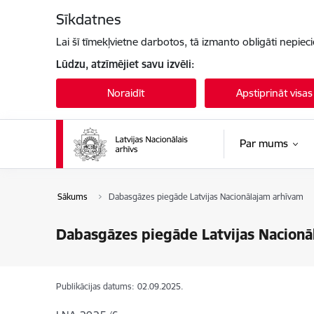
Pāriet uz lapas saturu
Sīkdatnes
Lai šī tīmekļvietne darbotos, tā izmanto obligāti nepiec
Lūdzu, atzīmējiet savu izvēli:
Noraidīt
Apstiprināt visas
Par mums
Sākums
Dabasgāzes piegāde Latvijas Nacionālajam arhīvam
Dabasgāzes piegāde Latvijas Nacionā
Publikācijas datums:
02.09.2025.