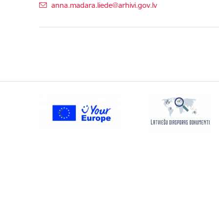
E-pasts:
anna.madara.liede@arhivi.gov.lv