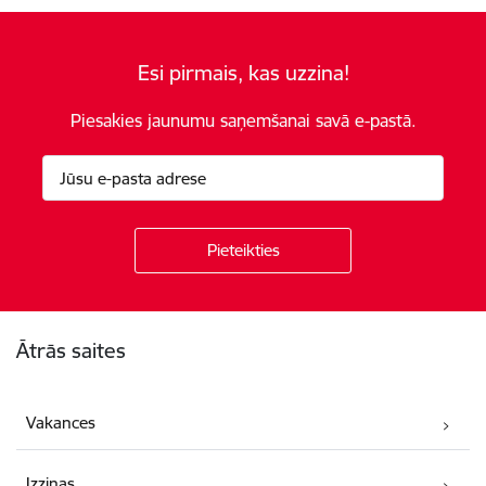
Esi pirmais, kas uzzina!
Piesakies jaunumu saņemšanai savā e-pastā.
Kājene
Ātrās saites
Vakances
Izziņas