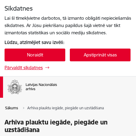
Pāriet uz lapas saturu
Sīkdatnes
Spied
lai meklētu
Enter
Lai šī tīmekļvietne darbotos, tā izmanto obligāti nepieciešamās
sīkdatnes. Ar Jūsu piekrišanu papildus šajā vietnē var tikt
izmantotas statistikas un sociālo mediju sīkdatnes.
Lūdzu, atzīmējiet savu izvēli:
Noraidīt
Apstiprināt visas
Pārvaldīt sīkdatnes
Sākums
Arhīva plauktu iegāde, piegāde un uzstādīšana
Arhīva plauktu iegāde, piegāde un
uzstādīšana