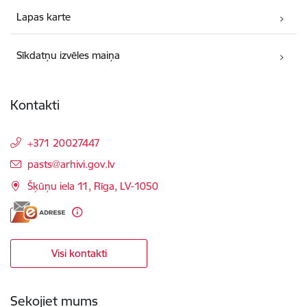
Lapas karte
Sīkdatņu izvēles maiņa
Kontakti
+371 20027447
E-pasts:
pasts@arhivi.gov.lv
Šķūņu iela 11, Rīga, LV-1050
Visi kontakti
Sekojiet mums