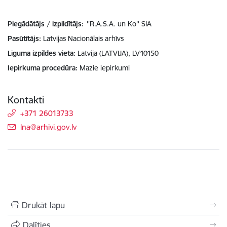
Piegādātājs / izpildītājs:
''R.A.S.A. un Ko'' SIA
Pasūtītājs
Latvijas Nacionālais arhīvs
Līguma izpildes vieta
Latvija (LATVIJA), LV10150
Iepirkuma procedūra
Mazie iepirkumi
Kontakti
+371 26013733
E-pasts:
lna@arhivi.gov.lv
Drukāt lapu
Dalīties