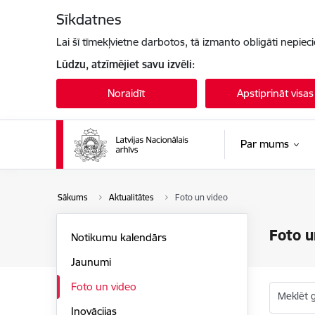
Pāriet uz lapas saturu
Sīkdatnes
Lai šī tīmekļvietne darbotos, tā izmanto obligāti nepiec
Lūdzu, atzīmējiet savu izvēli:
Noraidīt
Apstiprināt visas
Par mums
Sākums
Aktualitātes
Foto un video
Foto u
Notikumu kalendārs
Jaunumi
Foto un video
Meklēt g
Inovācijas