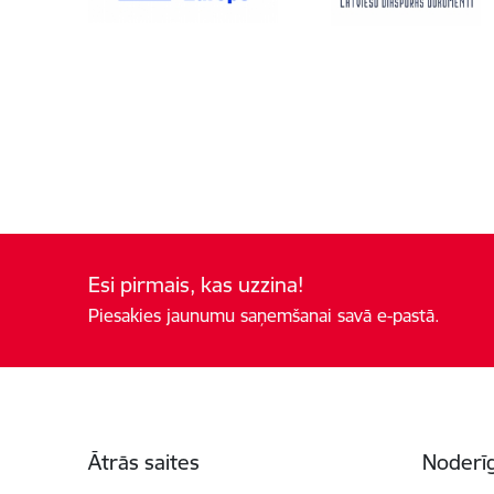
Esi pirmais, kas uzzina!
Piesakies jaunumu saņemšanai savā e-pastā.
Kājene
Ātrās saites
Noderīg