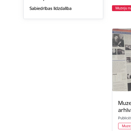
Sabiedrības līdzdalība
Muzeju n
Muze
arhīv
Publicē
Muzej