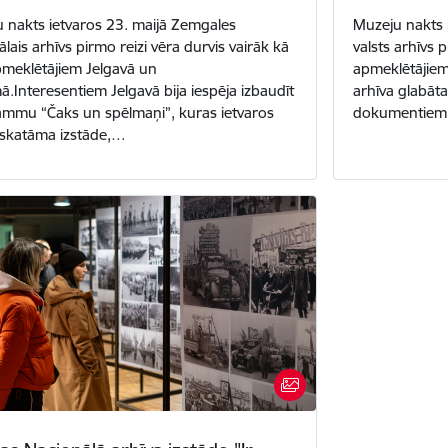
 nakts ietvaros 23. maijā Zemgales
Muzeju nakts 
lais arhīvs pirmo reizi vēra durvis vairāk kā
valsts arhīvs 
meklētājiem Jelgavā un
apmeklētājiem.
.Interesentiem Jelgavā bija iespēja izbaudīt
arhīva glabātav
mmu “Čaks un spēlmaņi”, kuras ietvaros
dokumentiem,
pskatāma izstāde,…