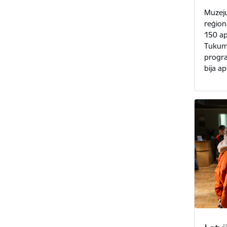
Muzeju
reģionā
150 ap
Tukumā
progra
bija a