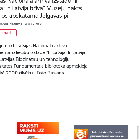
jas Nacionālā arhīva izstāde "Ir
ja. Ir Latvija brīva" Muzeju nakts
ros apskatāma Jelgavas pilī
šanas datums: 20.05.2025.
u nakts
 naktī Latvijas Nacionālā arhīva
tāro liecību izstāde “Ir Latvija. Ir Latvija
 Latvijas Biozinātņu un tehnoloģiju
sitātes Fundamentālā bibliotēkā apmeklēja
 kā 2000 cilvēku. Foto Ruslans…