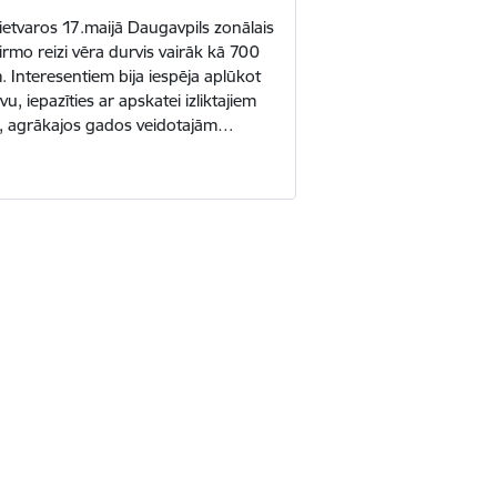
ietvaros 17.maijā Daugavpils zonālais
pirmo reizi vēra durvis vairāk kā 700
 Interesentiem bija iespēja aplūkot
u, iepazīties ar apskatei izliktajiem
 agrākajos gados veidotajām…