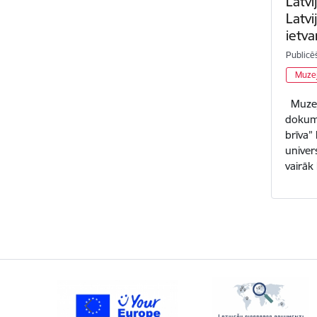
Latvi
Latvi
ietva
Publicē
Muzej
Muzeju
dokumen
brīva”
univer
vairāk