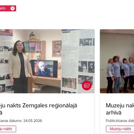
akts
ju nakts Zemgales reģionālajā
Muzeju nak
ā
arhīvā
šanas datums: 24.05.2026.
Publicēšanas dat
u nakts
Muzeju nakts