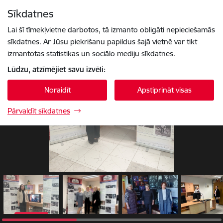
Pāriet uz lapas saturu
Sīkdatnes
1 / 11
Spied
lai meklētu
Enter
Lai šī tīmekļvietne darbotos, tā izmanto obligāti nepieciešamās
sīkdatnes. Ar Jūsu piekrišanu papildus šajā vietnē var tikt
izmantotas statistikas un sociālo mediju sīkdatnes.
Lūdzu, atzīmējiet savu izvēli:
Noraidīt
Apstiprināt visas
Pārvaldīt sīkdatnes