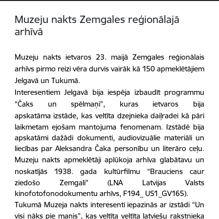
Muzeju nakts Zemgales reģionālajā
arhīvā
Muzeju nakts ietvaros 23. maijā Zemgales reģionālais
arhīvs pirmo reizi vēra durvis vairāk kā 150 apmeklētājiem
Jelgavā un Tukumā.
Interesentiem Jelgavā bija iespēja
izbaudīt
programmu
“Čaks un spēlmaņi”, kuras ietvaros bija
apskatāma
izstāde, kas
veltīta dzejnieka daiļradei kā pāri
laikmetam ejošam mantojuma fenomenam. Izstādē bija
apskatāmi dažādi dokumenti, audiovizuālie materiāli un
liecības par Aleksandra Čaka personību un literāro ceļu.
Muzeju nakts apmeklētāji
aplūkoja arhīva glabātavu un
noskatījās 1
938. gada kultūrfilmu “Brauciens caur
ziedošo Zemgali” (LNA Latvijas Valsts
kinofotofonodokumentu arhīvs, F194_ US1_GV165)
.
Tukumā Muzeja nakts
interesenti iepazinās ar
izstādi “Un
visi nāks pie manis”, kas veltīta veltīta latviešu rakstnieka