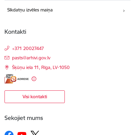
Sīkdatņu izvēles maiņa
Kontakti
+371 20027447
E-pasts:
pasts@arhivi.gov.lv
Šķūņu iela 11, Rīga, LV-1050
Visi kontakti
Sekojiet mums