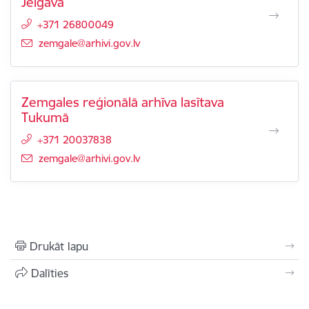
Jelgavā
+371 26800049
E-pasts:
zemgale@arhivi.gov.lv
Zemgales reģionālā arhīva lasītava
Tukumā
+371 20037838
E-pasts:
zemgale@arhivi.gov.lv
Drukāt lapu
Dalīties