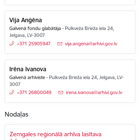
Vija Anģēna
Galvenā fondu glabātāja
-
Pulkveža Brieža iela 24,
Jelgava, LV-3007
+371 25905947
E-pasts:
vija.angena@arhivi.gov.lv
Irēna Ivanova
Galvenā arhīviste
-
Pulkveža Brieža iela 24, Jelgava, LV-
3007
+371 26800049
E-pasts:
irena.ivanova@arhivi.gov.lv
Nodaļas
Zemgales reģionālā arhīva lasītava