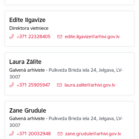
Edīte Ilgavīze
Direktora vietniece
+371 22328405
E-pasts:
edite.ilgavize@arhivi.gov.lv
Laura Zālīte
Galvenā arhīviste
-
Pulkveža Brieža iela 24, Jelgava, LV-
3007
+371 25905947
E-pasts:
laura.zalite@arhivi.gov.lv
Zane Grudule
Galvenā arhīviste
-
Pulkveža Brieža iela 24, Jelgava, LV-
3007
+371 20032948
E-pasts:
zane.grudule@arhivi.gov.lv