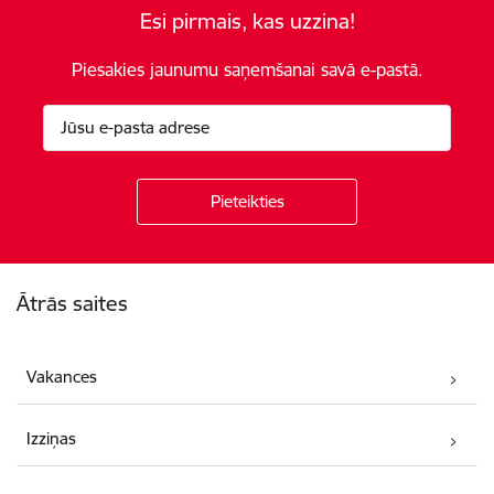
Esi pirmais, kas uzzina!
Piesakies jaunumu saņemšanai savā e-pastā.
Kājene
Ātrās saites
Vakances
Izziņas