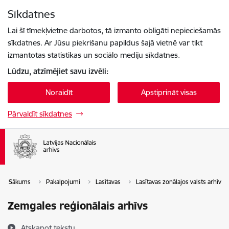
Pāriet uz lapas saturu
Sīkdatnes
Spied
lai meklētu
Enter
Lai šī tīmekļvietne darbotos, tā izmanto obligāti nepieciešamās
sīkdatnes. Ar Jūsu piekrišanu papildus šajā vietnē var tikt
izmantotas statistikas un sociālo mediju sīkdatnes.
Lūdzu, atzīmējiet savu izvēli:
Noraidīt
Apstiprināt visas
Pārvaldīt sīkdatnes
Sākums
Pakalpojumi
Lasītavas
Lasītavas zonālajos valsts arhīvos
Zemgales reģionālais arhīvs
Atskaņot tekstu