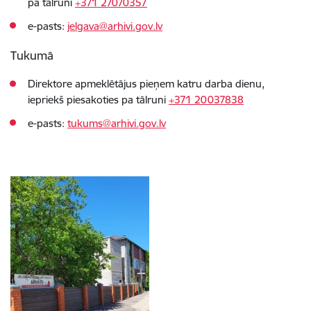
pa tālruni
+371 27070357
e-pasts:
jelgava@arhivi.gov.lv
Tukumā
Direktore apmeklētājus pieņem katru darba dienu,
iepriekš piesakoties pa tālruni
+371 20037838
e-pasts:
tukums@arhivi.gov.lv