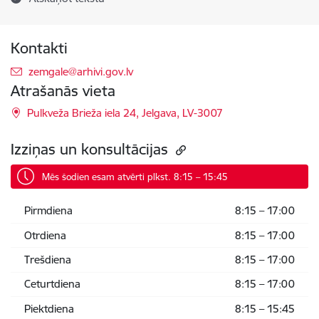
Kontakti
E-pasts:
zemgale@arhivi.gov.lv
Atrašanās vieta
Pulkveža Brieža iela 24, Jelgava, LV-3007
Izziņas un konsultācijas
Mēs šodien esam atvērti plkst. 8:15 – 15:45
Pirmdiena
8:15 – 17:00
Otrdiena
8:15 – 17:00
Trešdiena
8:15 – 17:00
Ceturtdiena
8:15 – 17:00
Piektdiena
8:15 – 15:45