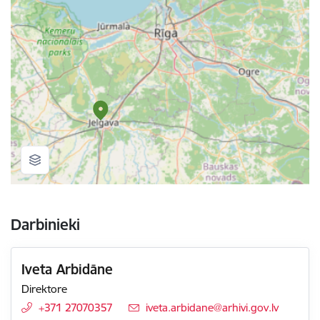
Darbinieki
Iveta Arbidāne
Direktore
+371 27070357
E-pasts:
iveta.arbidane@arhivi.gov.lv