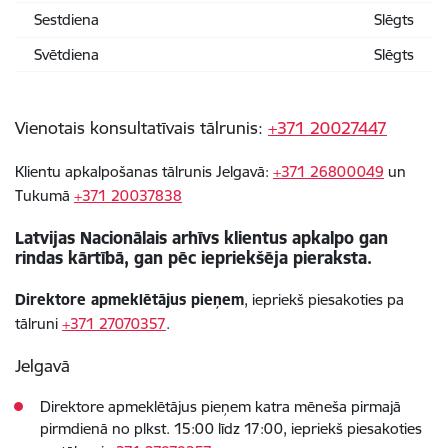
Sestdiena
Slēgts
Svētdiena
Slēgts
Vienotais konsultatīvais tālrunis:
+371 20027447
Klientu apkalpošanas tālrunis Jelgavā:
+371 26800049
un
Tukumā
+371 20037838
Latvijas Nacionālais arhīvs klientus apkalpo gan
rindas kārtībā, gan pēc iepriekšēja pieraksta.
Direktore apmeklētājus pieņem
, iepriekš piesakoties pa
tālruni
+371
27070357
.
Jelgavā
Direktore apmeklētājus pieņem katra mēneša pirmajā
pirmdienā no plkst. 15:00 līdz 17:00, iepriekš piesakoties