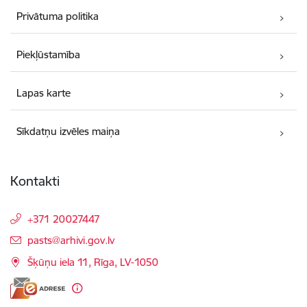
Privātuma politika
Piekļūstamība
Lapas karte
Sīkdatņu izvēles maiņa
Kontakti
+371 20027447
E-pasts:
pasts@arhivi.gov.lv
Šķūņu iela 11, Rīga, LV-1050