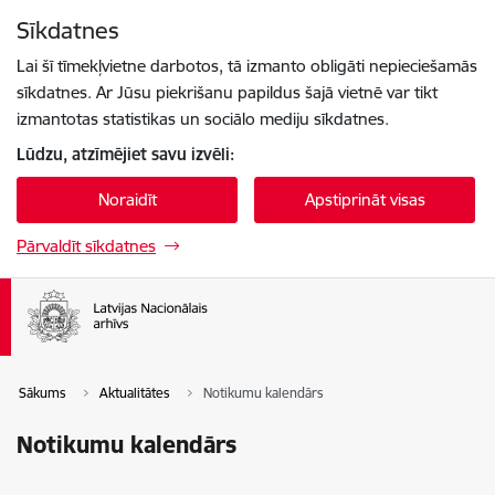
Pāriet uz lapas saturu
Sīkdatnes
Spied
lai meklētu
Enter
Lai šī tīmekļvietne darbotos, tā izmanto obligāti nepieciešamās
sīkdatnes. Ar Jūsu piekrišanu papildus šajā vietnē var tikt
izmantotas statistikas un sociālo mediju sīkdatnes.
Lūdzu, atzīmējiet savu izvēli:
Noraidīt
Apstiprināt visas
Pārvaldīt sīkdatnes
Sākums
Aktualitātes
Notikumu kalendārs
Notikumu kalendārs