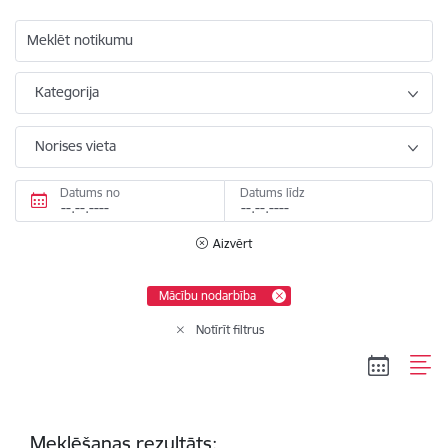
Meklēt notikumu
Kategorija
Norises vieta
Datums no
Datums līdz
Aizvērt
Mācību nodarbība
Notīrīt filtrus
Meklēšanas rezultāts: